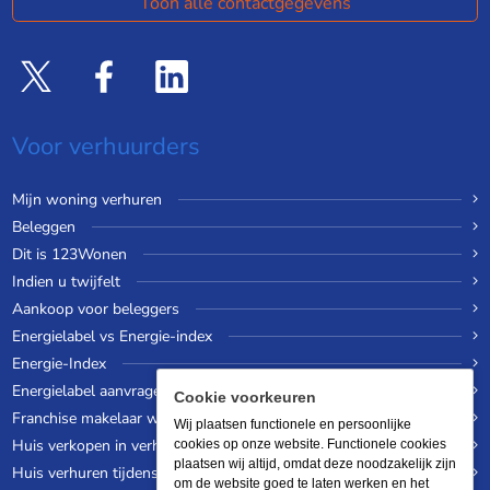
Toon alle contactgegevens
Voor verhuurders
Mijn woning verhuren
Beleggen
Dit is 123Wonen
Indien u twijfelt
Aankoop voor beleggers
Energielabel vs Energie-index
Energie-Index
Energielabel aanvragen
Cookie voorkeuren
Franchise makelaar worden
Wij plaatsen functionele en persoonlijke
Huis verkopen in verhuurde staat
cookies op onze website. Functionele cookies
plaatsen wij altijd, omdat deze noodzakelijk zijn
Huis verhuren tijdens een wereldreis
om de website goed te laten werken en het