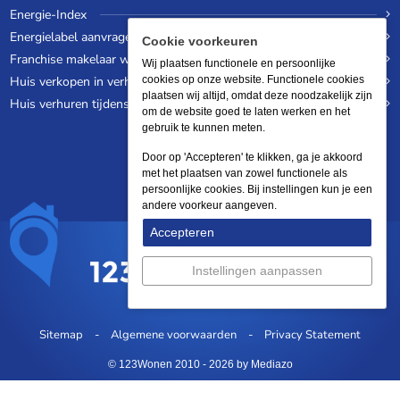
Energie-Index
Energielabel aanvragen
Cookie voorkeuren
Franchise makelaar worden
Wij plaatsen functionele en persoonlijke
Huis verkopen in verhuurde staat
cookies op onze website. Functionele cookies
plaatsen wij altijd, omdat deze noodzakelijk zijn
Huis verhuren tijdens een wereldreis
om de website goed te laten werken en het
gebruik te kunnen meten.
Door op 'Accepteren' te klikken, ga je akkoord
met het plaatsen van zowel functionele als
persoonlijke cookies. Bij instellingen kun je een
andere voorkeur aangeven.
Accepteren
Instellingen aanpassen
Sitemap
Algemene voorwaarden
Privacy Statement
© 123Wonen 2010 - 2026
by Mediazo