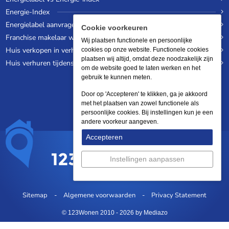
Energie-Index
Energielabel aanvragen
Cookie voorkeuren
Franchise makelaar worden
Wij plaatsen functionele en persoonlijke
Huis verkopen in verhuurde staat
cookies op onze website. Functionele cookies
plaatsen wij altijd, omdat deze noodzakelijk zijn
Huis verhuren tijdens een wereldreis
om de website goed te laten werken en het
gebruik te kunnen meten.
Door op 'Accepteren' te klikken, ga je akkoord
met het plaatsen van zowel functionele als
persoonlijke cookies. Bij instellingen kun je een
andere voorkeur aangeven.
Accepteren
Instellingen aanpassen
Sitemap
Algemene voorwaarden
Privacy Statement
© 123Wonen 2010 - 2026
by Mediazo