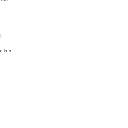
l
Zo kun