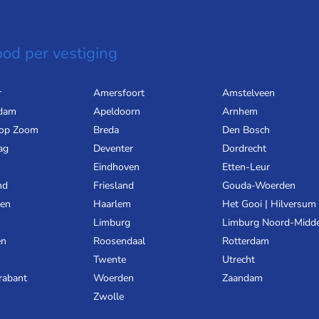
od per vestiging
r
Amersfoort
Amstelveen
dam
Apeldoorn
Arnhem
 op Zoom
Breda
Den Bosch
ag
Deventer
Dordrecht
Eindhoven
Etten-Leur
nd
Friesland
Gouda-Woerden
gen
Haarlem
Het Gooi | Hilversum
Limburg
Limburg Noord-Midd
en
Roosendaal
Rotterdam
Twente
Utrecht
rabant
Woerden
Zaandam
Zwolle