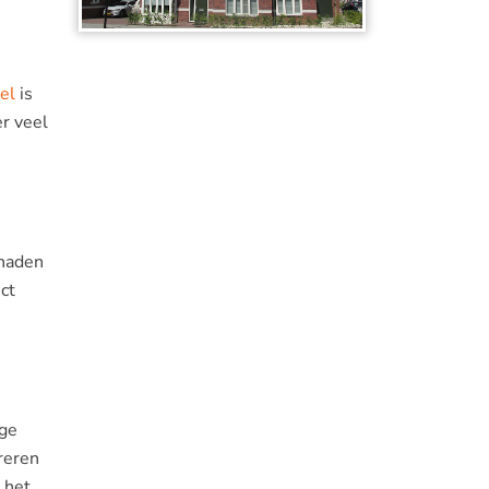
el
is
r veel
 naden
ct
ige
reren
 het