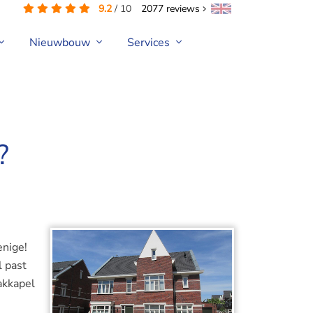
9.2
/
10
2077
reviews
Nieuwbouw
Services
?
enige!
l past
akkapel