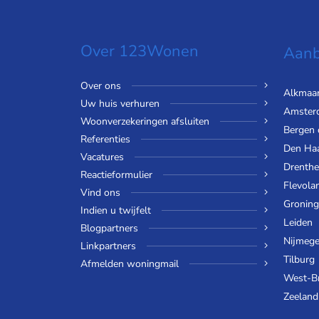
Over 123Wonen
Aanb
Over ons
Alkmaa
Uw huis verhuren
Amster
Woonverzekeringen afsluiten
Bergen
Referenties
Den Ha
Vacatures
Drenthe
Reactieformulier
Flevola
Vind ons
Gronin
Indien u twijfelt
Leiden
Blogpartners
Nijmeg
Linkpartners
Tilburg
Afmelden woningmail
West-B
Zeeland