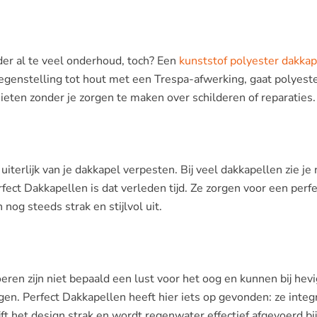
er al te veel onderhoud, toch? Een
kunststof polyester dakkap
egenstelling tot hout met een Trespa-afwerking, gaat polyeste
ieten zonder je zorgen te maken over schilderen of reparaties.
uiterlijk van je dakkapel verpesten. Bij veel dakkapellen zie je
fect Dakkapellen is dat verleden tijd. Ze zorgen voor een perfe
 nog steeds strak en stijlvol uit.
oeren zijn niet bepaald een lust voor het oog en kunnen bij hev
n. Perfect Dakkapellen heeft hier iets op gevonden: ze integ
ijft het design strak en wordt regenwater effectief afgevoerd bij