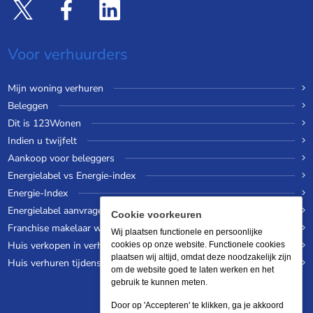
Voor verhuurders
Mijn woning verhuren
Beleggen
Dit is 123Wonen
Indien u twijfelt
Aankoop voor beleggers
Energielabel vs Energie-index
Energie-Index
Energielabel aanvragen
Cookie voorkeuren
Franchise makelaar worden
Wij plaatsen functionele en persoonlijke
Huis verkopen in verhuurde staat
cookies op onze website. Functionele cookies
plaatsen wij altijd, omdat deze noodzakelijk zijn
Huis verhuren tijdens een wereldreis
om de website goed te laten werken en het
gebruik te kunnen meten.
Door op 'Accepteren' te klikken, ga je akkoord