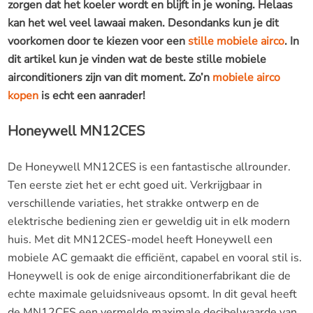
zorgen dat het koeler wordt en blijft in je woning. Helaas
kan het wel veel lawaai maken. Desondanks kun je dit
voorkomen door te kiezen voor een
stille mobiele airco
. In
dit artikel kun je vinden wat de beste stille mobiele
airconditioners zijn van dit moment. Zo’n
mobiele airco
kopen
is echt een aanrader!
Honeywell MN12CES
De Honeywell MN12CES is een fantastische allrounder.
Ten eerste ziet het er echt goed uit. Verkrijgbaar in
verschillende variaties, het strakke ontwerp en de
elektrische bediening zien er geweldig uit in elk modern
huis. Met dit MN12CES-model heeft Honeywell een
mobiele AC gemaakt die efficiënt, capabel en vooral stil is.
Honeywell is ook de enige airconditionerfabrikant die de
echte maximale geluidsniveaus opsomt. In dit geval heeft
de MN12CES een vermelde maximale decibelwaarde van