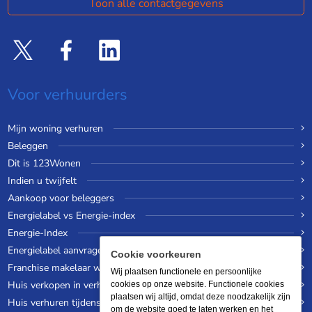
Toon alle contactgegevens
Voor verhuurders
Mijn woning verhuren
Beleggen
Dit is 123Wonen
Indien u twijfelt
Aankoop voor beleggers
Energielabel vs Energie-index
Energie-Index
Energielabel aanvragen
Cookie voorkeuren
Franchise makelaar worden
Wij plaatsen functionele en persoonlijke
Huis verkopen in verhuurde staat
cookies op onze website. Functionele cookies
plaatsen wij altijd, omdat deze noodzakelijk zijn
Huis verhuren tijdens een wereldreis
om de website goed te laten werken en het