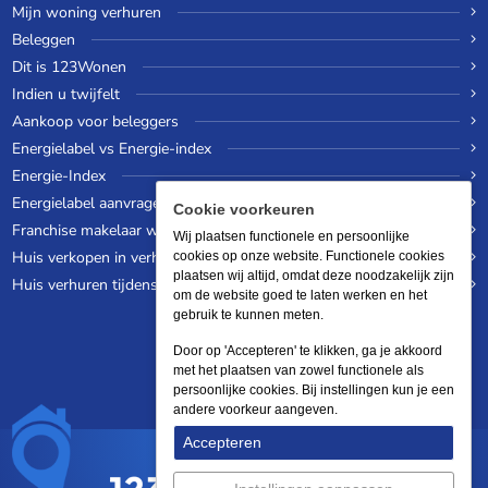
Mijn woning verhuren
Beleggen
Dit is 123Wonen
Indien u twijfelt
Aankoop voor beleggers
Energielabel vs Energie-index
Energie-Index
Energielabel aanvragen
Cookie voorkeuren
Franchise makelaar worden
Wij plaatsen functionele en persoonlijke
Huis verkopen in verhuurde staat
cookies op onze website. Functionele cookies
plaatsen wij altijd, omdat deze noodzakelijk zijn
Huis verhuren tijdens een wereldreis
om de website goed te laten werken en het
gebruik te kunnen meten.
Door op 'Accepteren' te klikken, ga je akkoord
met het plaatsen van zowel functionele als
persoonlijke cookies. Bij instellingen kun je een
andere voorkeur aangeven.
Accepteren