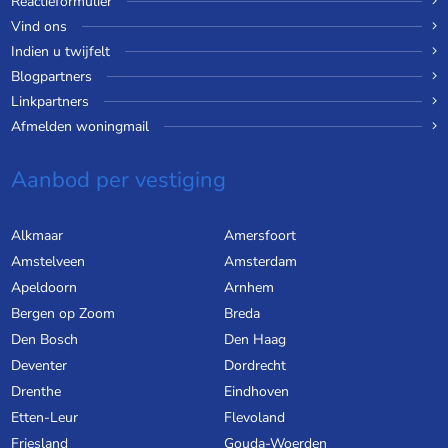
Reactieformulier
Vind ons
Indien u twijfelt
Blogpartners
Linkpartners
Afmelden woningmail
Aanbod per vestiging
Alkmaar
Amersfoort
Amstelveen
Amsterdam
Apeldoorn
Arnhem
Bergen op Zoom
Breda
Den Bosch
Den Haag
Deventer
Dordrecht
Drenthe
Eindhoven
Etten-Leur
Flevoland
Friesland
Gouda-Woerden