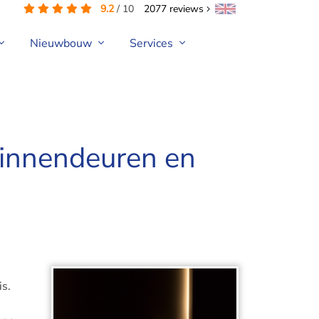
9.2
/
10
2077
reviews
Nieuwbouw
Services
binnendeuren en
is.