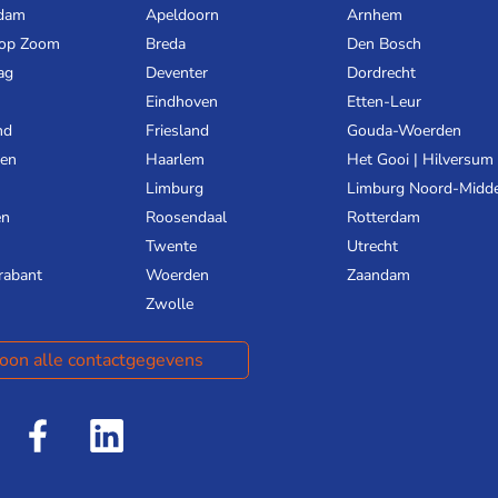
dam
Apeldoorn
Arnhem
 op Zoom
Breda
Den Bosch
ag
Deventer
Dordrecht
Eindhoven
Etten-Leur
nd
Friesland
Gouda-Woerden
gen
Haarlem
Het Gooi | Hilversum
Limburg
Limburg Noord-Midd
en
Roosendaal
Rotterdam
Twente
Utrecht
rabant
Woerden
Zaandam
Zwolle
oon alle contactgegevens