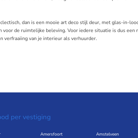
 eclectisch, dan is een mooie art deco stijl deur, met glas-in-loo
en voor de ruimtelijke beleving. Voor iedere situatie is dus een
verfraaiing van je interieur als verhuurder.
od per vestiging
r
Amersfoort
Amstelveen