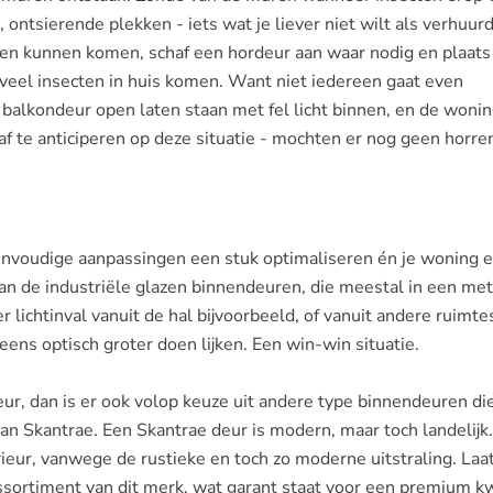
 ontsierende plekken - iets wat je liever niet wilt als verhuurd
nen kunnen komen, schaf een hordeur aan waar nodig en plaats
veel insecten in huis komen. Want niet iedereen gaat even
balkondeur open laten staan met fel licht binnen, en de woning
af te anticiperen op deze situatie - mochten er nog geen horre
eenvoudige aanpassingen een stuk optimaliseren én je woning 
n de industriële glazen binnendeuren, die meestal in een me
r lichtinval vanuit de hal bijvoorbeeld, of vanuit andere ruimte
ens optisch groter doen lijken. Een win-win situatie.
eur, dan is er ook volop keuze uit andere type binnendeuren die
e van Skantrae. Een Skantrae deur is modern, maar toch landelijk.
ieur, vanwege de rustieke en toch zo moderne uitstraling. Laat
ssortiment van dit merk, wat garant staat voor een premium kw