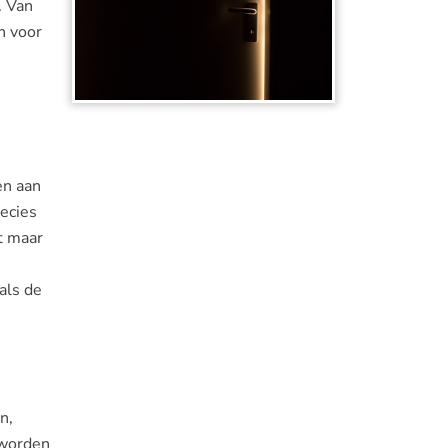
. Van
n voor
en aan
ecies
t maar
als de
n,
 worden