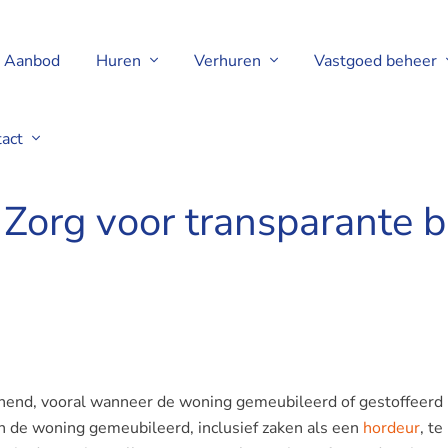
Aanbod
Huren
Verhuren
Vastgoed beheer
tact
en en horren
Zorg voor transparante 
annend, vooral wanneer de woning gemeubileerd of gestoffeerd 
n de woning gemeubileerd, inclusief zaken als een
hordeur
, te