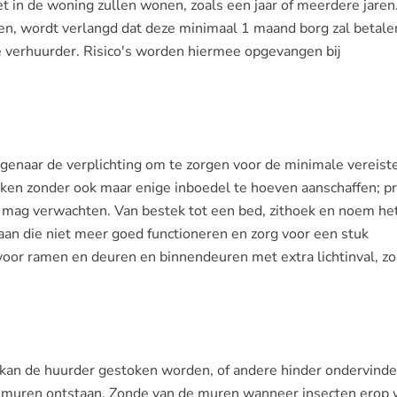
iet in de woning zullen wonen, zoals een jaar of meerdere jaren
en, wordt verlangd dat deze minimaal 1 maand borg zal betale
verhuurder. Risico's worden hiermee opgevangen bij
genaar de verplichting om te zorgen voor de minimale vereist
ken zonder ook maar enige inboedel te hoeven aanschaffen; pr
w mag verwachten. Van bestek tot een bed, zithoek en noem he
 aan die niet meer goed functioneren en zorg voor een stuk
 voor ramen en deuren en binnendeuren met extra lichtinval, zo
en kan de huurder gestoken worden, of andere hinder ondervinde
 muren ontstaan. Zonde van de muren wanneer insecten erop