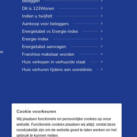
Beleggen
Dit is 123Wonen
Indien u twijfelt
Aankoop voor beleggers
Energielabel vs Energie-index
Energie-Index
Energielabel aanvragen
en
Franchise makelaar worden
Huis verkopen in verhuurde staat
Huis verhuren tijdens een wereldreis
Cookie voorkeuren
Wij plaatsen functionele en persoonlijke cookies op onze
website. Functionele cookies plaatsen wij altijd, omdat deze
noodzakelijk zijn om de website goed te laten werken en het
gebruik te kunnen meten.