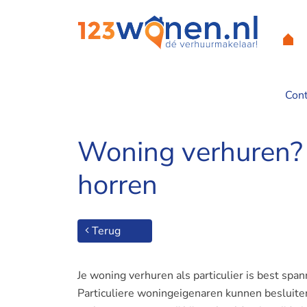
Con
Home
/
Woning verhuren? Zorg voor transparante binnendeur
Woning verhuren? 
horren
Terug
Je woning verhuren als particulier is best sp
Particuliere woningeigenaren kunnen besluite