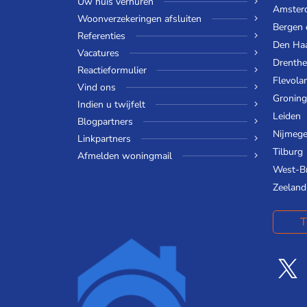
Uw huis verhuren
Amster
Woonverzekeringen afsluiten
Bergen
Referenties
Den Ha
Vacatures
Drenthe
Reactieformulier
Flevola
Vind ons
Gronin
Indien u twijfelt
Leiden
Blogpartners
Nijmeg
Linkpartners
Tilburg
Afmelden woningmail
West-B
Zeeland
T