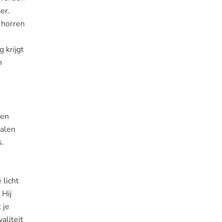
er.
 horren
 krijgt
n
een
talen
s.
 licht
 Hij
 je
aliteit