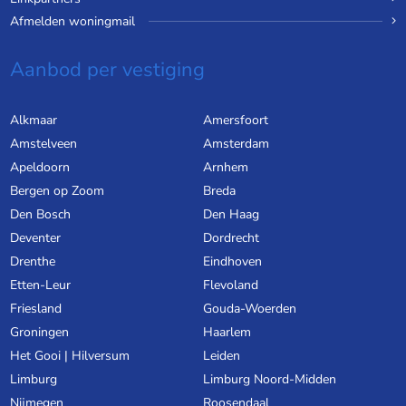
Afmelden woningmail
Aanbod per vestiging
Alkmaar
Amersfoort
Amstelveen
Amsterdam
Apeldoorn
Arnhem
Bergen op Zoom
Breda
Den Bosch
Den Haag
Deventer
Dordrecht
Drenthe
Eindhoven
Etten-Leur
Flevoland
Friesland
Gouda-Woerden
Groningen
Haarlem
Het Gooi | Hilversum
Leiden
Limburg
Limburg Noord-Midden
Nijmegen
Roosendaal