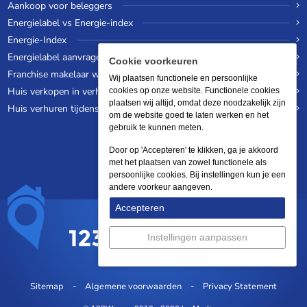
Aankoop voor beleggers
Energielabel vs Energie-index
Energie-Index
Energielabel aanvragen
Cookie voorkeuren
Franchise makelaar worden
Wij plaatsen functionele en persoonlijke
Huis verkopen in verhuurde staat
cookies op onze website. Functionele cookies
plaatsen wij altijd, omdat deze noodzakelijk zijn
Huis verhuren tijdens een wereldreis
om de website goed te laten werken en het
gebruik te kunnen meten.
Door op 'Accepteren' te klikken, ga je akkoord
met het plaatsen van zowel functionele als
persoonlijke cookies. Bij instellingen kun je een
andere voorkeur aangeven.
Accepteren
Instellingen aanpassen
Sitemap
Algemene voorwaarden
Privacy Statement