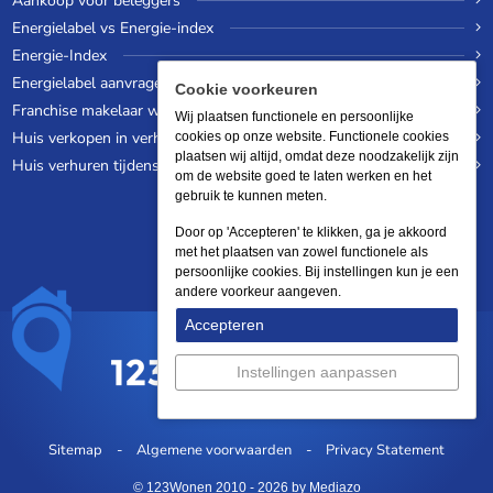
Aankoop voor beleggers
Energielabel vs Energie-index
Energie-Index
Energielabel aanvragen
Cookie voorkeuren
Franchise makelaar worden
Wij plaatsen functionele en persoonlijke
Huis verkopen in verhuurde staat
cookies op onze website. Functionele cookies
plaatsen wij altijd, omdat deze noodzakelijk zijn
Huis verhuren tijdens een wereldreis
om de website goed te laten werken en het
gebruik te kunnen meten.
Door op 'Accepteren' te klikken, ga je akkoord
met het plaatsen van zowel functionele als
persoonlijke cookies. Bij instellingen kun je een
andere voorkeur aangeven.
Accepteren
Instellingen aanpassen
Sitemap
Algemene voorwaarden
Privacy Statement
© 123Wonen 2010 - 2026
by Mediazo