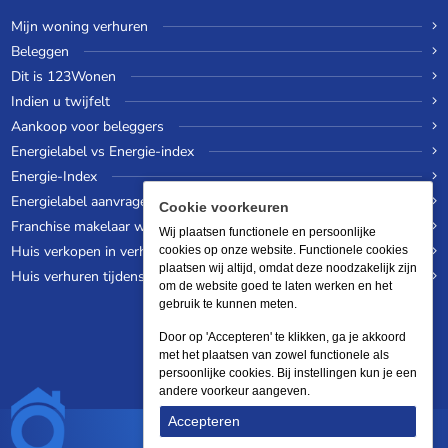
Mijn woning verhuren
Beleggen
Dit is 123Wonen
Indien u twijfelt
Aankoop voor beleggers
Energielabel vs Energie-index
Energie-Index
Energielabel aanvragen
Cookie voorkeuren
Franchise makelaar worden
Wij plaatsen functionele en persoonlijke
Huis verkopen in verhuurde staat
cookies op onze website. Functionele cookies
plaatsen wij altijd, omdat deze noodzakelijk zijn
Huis verhuren tijdens een wereldreis
om de website goed te laten werken en het
gebruik te kunnen meten.
Door op 'Accepteren' te klikken, ga je akkoord
met het plaatsen van zowel functionele als
persoonlijke cookies. Bij instellingen kun je een
andere voorkeur aangeven.
Accepteren