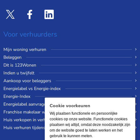
Voor verhuurders
Mijn woning verhuren
Beleggen
Dit is 123Wonen
Indien u twijfelt
Aankoop voor beleggers
Energielabel vs Energie-index
Energie-Index
Energielabel aanvragen
Cookie voorkeuren
Franchise makelaar worden
Wij plaatsen functionele en persoonlijke
Huis verkopen in verhuurde staat
cookies op onze website. Functionele cookies
plaatsen wij altijd, omdat deze noodzakelijk zijn
Huis verhuren tijdens een wereldreis
om de website goed te laten werken en het
gebruik te kunnen meten.