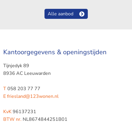
Alle aanbod
Kantoorgegevens & openingstijden
Tijnjedyk 89
8936 AC Leeuwarden
T
058 203 77 77
E
friesland@123wonen.nl
KvK
96137231
BTW nr.
NL8674844251B01