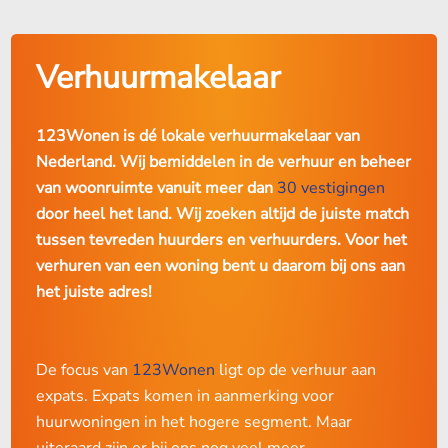
Telefoon
:
058 203 77 77
Mail
:
friesland@123wonen.nl
Gaat u naar het buitenland voor werk of een mooie reis? Of
Vestigingspagina
:
123Wonen Friesland
Verhuurmakelaar
heeft u samenwoonplannen en wilt u niet direct uw eigen
huis verkopen? Wij zorgen er graag voor dat u in de
tussentijd uw woning vertrouwd kunt verhuren.
123Wonen is dé lokale verhuurmakelaar van
Nederland. Wij bemiddelen in de verhuur en beheer
Bent u belegger en op zoek naar een betrouwbare en
van woonruimte vanuit meer dan
30 vestigingen
proactieve verhuurmakelaar en/of
door heel het land. Wij zoeken altijd de juiste match
beheerder? Bij ons kunt u ook uw vastgoed met een gerust
tussen tevreden huurders en verhuurders. Voor het
hart onderbrengen. Ook hebben wij ruime ervaring met
verhuren van een woning bent u daarom bij ons aan
nieuwbouw-en transformatieprojecten. Van advies en/of
het juiste adres!
begeleiding in de aankoop, meedenken met de
bouwplannen tot aan de verhuur en ook beheer.
De focus van
123Wonen
ligt op de verhuur aan
Ook kunt u bij 123Wonen Friesland terecht voor het
expats. Expats komen in aanmerking voor
beheren van uw vastgoed, wij bieden financieel-
huurwoningen in het hogere segment. Maar
administratief en technisch vastgoedbeheer. Zo heeft u
uiteraard zijn er bij ons nog veel meer