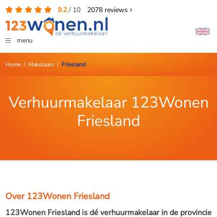
9.2
/
10
2078
reviews
menu
Home
/
Makelaars
/
Friesland
Verhuurmakelaar 123Wonen
Friesland
Over 123Wonen Friesland
123Wonen Friesland is dé verhuurmakelaar in de provincie