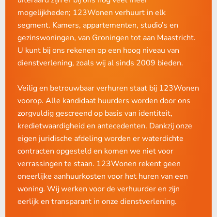
geen omkijken meer naar uw verhuurde object.
mogelijkheden; 123Wonen verhuurt in elk
segment. Kamers, appartementen, studio’s en
Wilt u eens vrijblijvend kennismaken met 123Wonen
gezinswoningen, van Groningen tot aan Maastricht.
Friesland? Neem vandaag nog contact met ons op. Team
U kunt bij ons rekenen op een hoog niveau van
123Wonen Friesland staat voor u klaar!
dienstverlening, zoals wij al sinds 2009 bieden.
Verhuurmakelaar 123Wonen Friesland
Veilig en betrouwbaar verhuren staat bij 123Wonen
Tijnjedyk 89
voorop. Alle kandidaat huurders worden door ons
8936 AC Leeuwarden
zorgvuldig gescreend op basis van identiteit,
Telefoon
:
058 203 77 77
kredietwaardigheid en antecedenten. Dankzij onze
Mail
:
friesland@123wonen.nl
eigen juridische afdeling worden er waterdichte
Vestigingspagina
:
123Wonen Friesland
contracten opgesteld en komen we niet voor
verrassingen te staan. 123Wonen rekent geen
oneerlijke aanhuurkosten voor het huren van een
woning. Wij werken voor de verhuurder en zijn
eerlijk en transparant in onze dienstverlening.