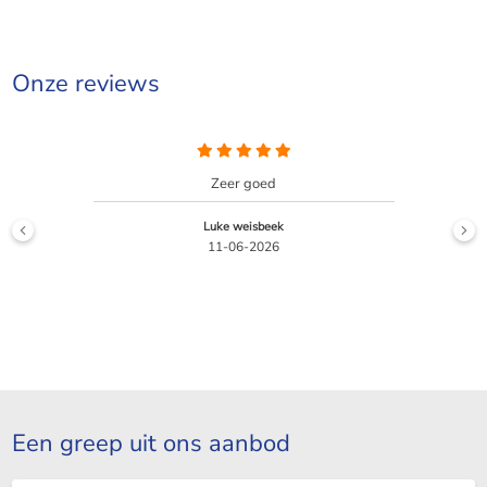
Onze reviews
Met veel plezier werk ik samen met 123wonen,
in het bijzonder de dames van kantoor in
Leeuwarden. Ze ...
Lees meer +
Irene de Groot
29-05-2026
Een greep uit ons aanbod