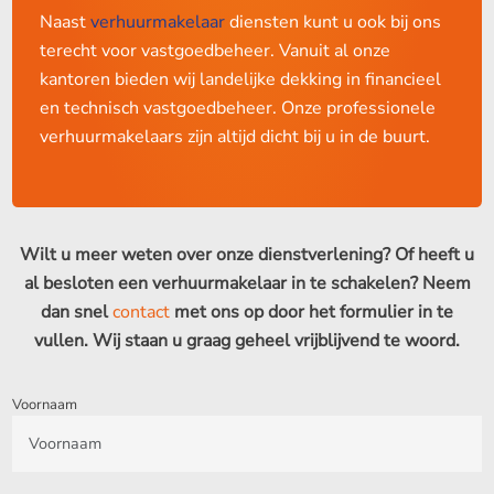
Naast
verhuurmakelaar
diensten kunt u ook bij ons
terecht voor vastgoedbeheer. Vanuit al onze
kantoren bieden wij landelijke dekking in financieel
en technisch vastgoedbeheer. Onze professionele
verhuurmakelaars zijn altijd dicht bij u in de buurt.
Wilt u meer weten over onze dienstverlening? Of heeft u
al besloten een verhuurmakelaar in te schakelen? Neem
dan snel
contact
met ons op door het formulier in te
vullen. Wij staan u graag geheel vrijblijvend te woord.
Voornaam