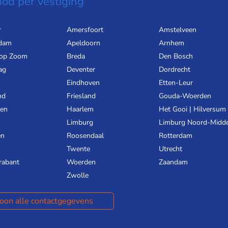
od per vestiging
r
Amersfoort
Amstelveen
dam
Apeldoorn
Arnhem
 op Zoom
Breda
Den Bosch
ag
Deventer
Dordrecht
Eindhoven
Etten-Leur
nd
Friesland
Gouda-Woerden
gen
Haarlem
Het Gooi | Hilversum
Limburg
Limburg Noord-Midd
en
Roosendaal
Rotterdam
Twente
Utrecht
rabant
Woerden
Zaandam
Zwolle
oon alle contactgegevens