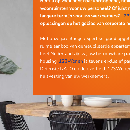
Bent u op zoek bent naar kortlopende, flex
woonruimten voor uw personeel? Of juist n
langere termijn voor uw werknemers?
123
oplossingen op het gebied van corporate h
Met onze jarenlange expertise, goed opge
ruime aanbod van gemeubileerde apparte
heel Nederland zijn wij uw betrouwbare par
housing.
123Wonen
is tevens exclusief pa
Defensie NATO en de overheid. 123Wonen 
huisvesting van uw werknemers.