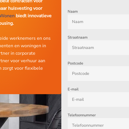
ibele contracten voor
aar huisvesting voor
Naam
Wonen
biedt innovatieve
ousing.
Straatnaam
leide werknemers en ons
menten en woningen in
tner in corporate
rtner voor verhuur aan
Postcode
zorgt voor flexibele
E-mail
Telefoonnummer