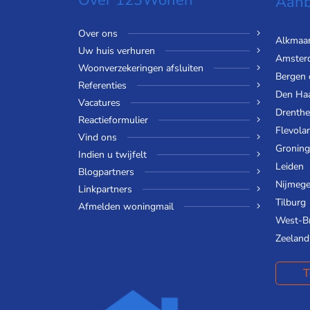
Over 123Wonen
Aanb
Over ons
Alkmaa
Uw huis verhuren
Amster
Woonverzekeringen afsluiten
Bergen
Referenties
Den Ha
Vacatures
Drenthe
Reactieformulier
Flevola
Vind ons
Gronin
Indien u twijfelt
Leiden
Blogpartners
Nijmeg
Linkpartners
Tilburg
Afmelden woningmail
West-B
Zeeland
T