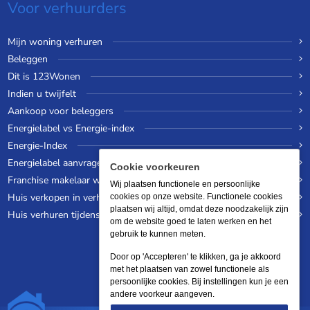
Voor verhuurders
Mijn woning verhuren
Beleggen
Dit is 123Wonen
Indien u twijfelt
Aankoop voor beleggers
Energielabel vs Energie-index
Energie-Index
Energielabel aanvragen
Cookie voorkeuren
Franchise makelaar worden
Wij plaatsen functionele en persoonlijke
Huis verkopen in verhuurde staat
cookies op onze website. Functionele cookies
plaatsen wij altijd, omdat deze noodzakelijk zijn
Huis verhuren tijdens een wereldreis
om de website goed te laten werken en het
gebruik te kunnen meten.
Door op 'Accepteren' te klikken, ga je akkoord
met het plaatsen van zowel functionele als
persoonlijke cookies. Bij instellingen kun je een
andere voorkeur aangeven.