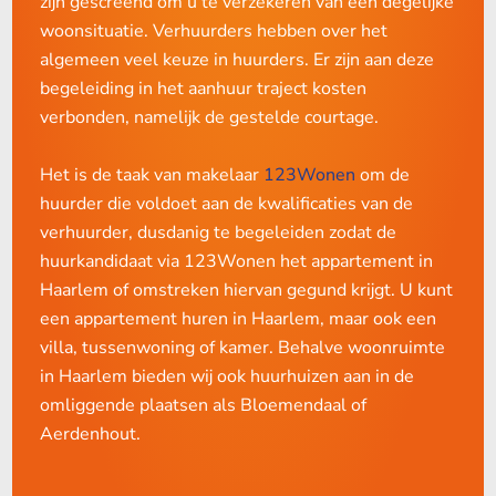
zijn gescreend om u te verzekeren van een degelijke
woonsituatie. Verhuurders hebben over het
algemeen veel keuze in huurders. Er zijn aan deze
begeleiding in het aanhuur traject kosten
verbonden, namelijk de gestelde courtage.
Het is de taak van makelaar
123Wonen
om de
huurder die voldoet aan de kwalificaties van de
verhuurder, dusdanig te begeleiden zodat de
huurkandidaat via 123Wonen het appartement in
Haarlem of omstreken hiervan gegund krijgt. U kunt
een appartement huren in Haarlem, maar ook een
villa, tussenwoning of kamer. Behalve woonruimte
in Haarlem bieden wij ook huurhuizen aan in de
omliggende plaatsen als Bloemendaal of
Aerdenhout.