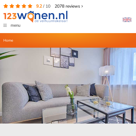
9.2
/
10
2078
reviews
menu
Home