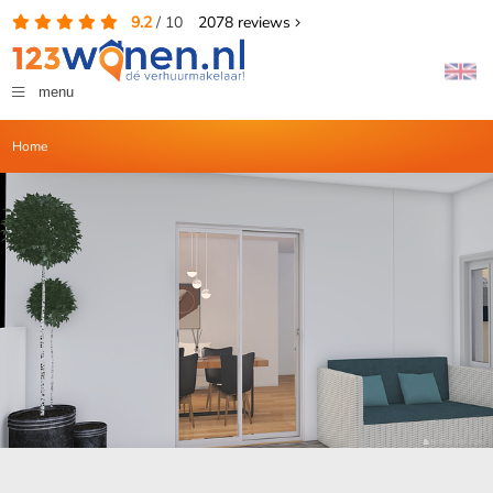
9.2
/
10
2078
reviews
menu
Home