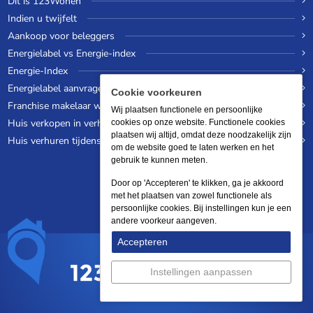
Dit is 123Wonen
Indien u twijfelt
Aankoop voor beleggers
Energielabel vs Energie-index
Energie-Index
Energielabel aanvragen
Cookie voorkeuren
Franchise makelaar worden
Wij plaatsen functionele en persoonlijke
Huis verkopen in verhuurde staat
cookies op onze website. Functionele cookies
plaatsen wij altijd, omdat deze noodzakelijk zijn
Huis verhuren tijdens een wereldreis
om de website goed te laten werken en het
gebruik te kunnen meten.
Door op 'Accepteren' te klikken, ga je akkoord
met het plaatsen van zowel functionele als
persoonlijke cookies. Bij instellingen kun je een
andere voorkeur aangeven.
Accepteren
Instellingen aanpassen