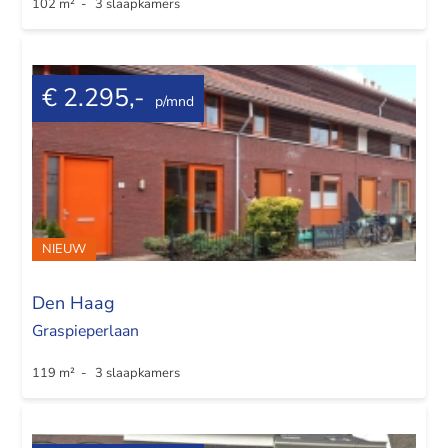
102 m² - 3 slaapkamers
€ 2.295,-
p/mnd
NIEUW
Den Haag
Graspieperlaan
119 m² - 3 slaapkamers