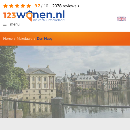
9.2
/
10
2078
reviews
menu
Home
/
Makelaars
/
Den Haag