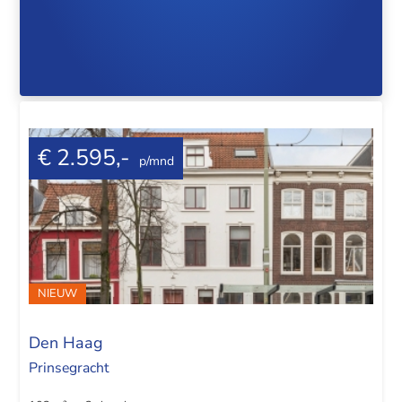
€ 2.595,-
p/mnd
NIEUW
Den Haag
Prinsegracht