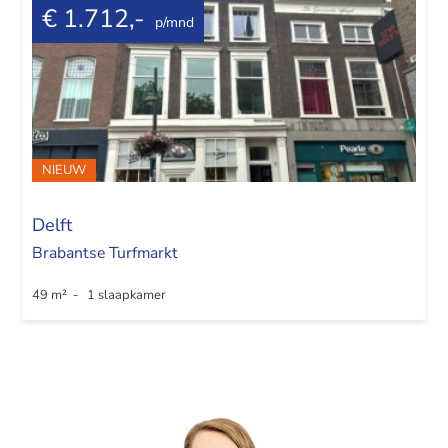
€ 1.712,-
p/mnd
NIEUW
Delft
Brabantse Turfmarkt
49 m² - 1 slaapkamer