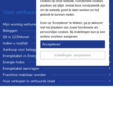
cookies op onze website. Functionele cookies
plaatsen wij altijd, omdat deze noodzakelijk zijn
Voor verhuurders
om de website goed te laten werken en het
gebruik te kunnen meten.
Door op 'Accepteren' te klikken, ga je akkoord
Mijn woning verhuren
met het plaatsen van zowel functionele als
Beleggen
persoonlijke cookies. Bij instellingen kun je een
Dit is 123Wonen
andere voorkeur aangeven.
Indien u twijfelt
Accepteren
Aankoop voor beleggers
Instellingen aanpassen
Energielabel vs Energie-index
Energie-Index
Energielabel aanvragen
Franchise makelaar worden
Huis verkopen in verhuurde staat
Huis verhuren tijdens een wereldreis