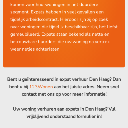
komen voor huurwoningen in het duurdere
segment. Expats hebben in veel gevallen een
tijdelijk arbeidscontract. Hierdoor zijn zij op zoek
naar woningen die tijdelijk beschikbaar zijn, het liefst
gemeubileerd. Expats staan bekend als nette en
betrouwbare huurders die uw woning na vertrek
weer netjes achterlaten.
Bent u geïnteresseerd in expat verhuur Den Haag? Dan
bent u bij
123Wonen
aan het juiste adres. Neem snel
contact met ons op voor meer informatie!
Uw woning verhuren aan expats in Den Haag? Vul
vrijblijvend onderstaand formulier in!