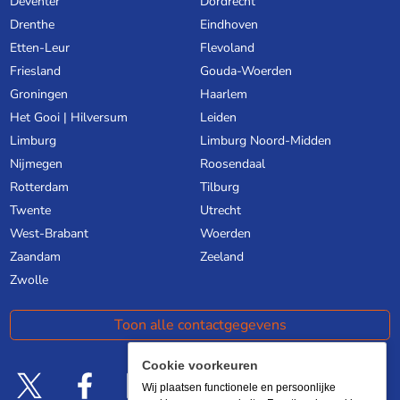
Deventer
Dordrecht
Drenthe
Eindhoven
Etten-Leur
Flevoland
Friesland
Gouda-Woerden
Groningen
Haarlem
Het Gooi | Hilversum
Leiden
Limburg
Limburg Noord-Midden
Nijmegen
Roosendaal
Rotterdam
Tilburg
Twente
Utrecht
West-Brabant
Woerden
Zaandam
Zeeland
Zwolle
Toon alle contactgegevens
Cookie voorkeuren
Wij plaatsen functionele en persoonlijke