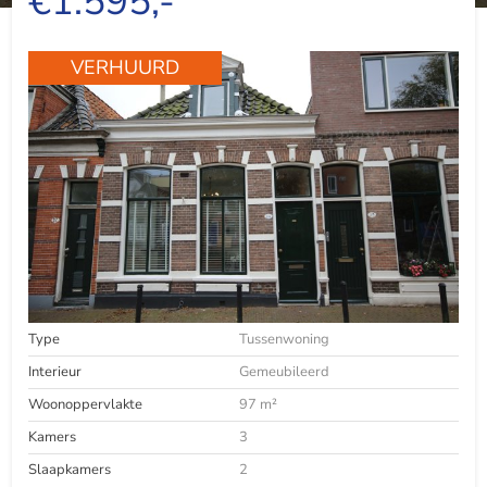
€1.595,-
VERHUURD
Type
Tussenwoning
Interieur
Gemeubileerd
Woonoppervlakte
97 m²
Kamers
3
Slaapkamers
2