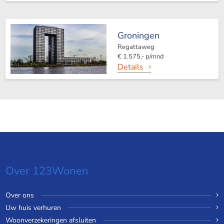
Groningen
Regattaweg
€ 1.575,- p/mnd
Details
Over 123Wonen
Over ons
Uw huis verhuren
Woonverzekeringen afsluiten