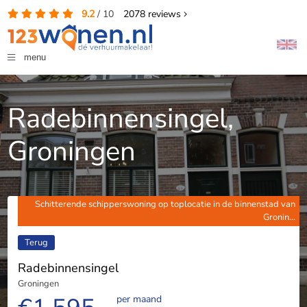
9.2
/
10
2078
reviews
menu
Radebinnensingel,
Groningen
Schitterende schipperswoning op toplocatie in de binnenstad van
Gronin...
Terug
Radebinnensingel
Groningen
per maand