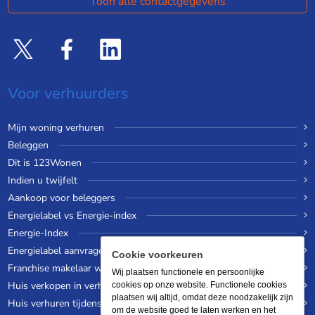
Toon alle contactgegevens
Voor verhuurders
Mijn woning verhuren
Beleggen
Dit is 123Wonen
Indien u twijfelt
Aankoop voor beleggers
Energielabel vs Energie-index
Energie-Index
Energielabel aanvragen
Cookie voorkeuren
Franchise makelaar worden
Wij plaatsen functionele en persoonlijke
Huis verkopen in verhuurde staat
cookies op onze website. Functionele cookies
plaatsen wij altijd, omdat deze noodzakelijk zijn
Huis verhuren tijdens een wereldreis
om de website goed te laten werken en het