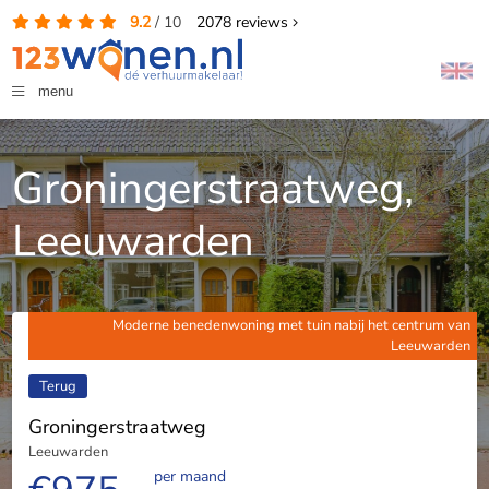
9.2
/
10
2078
reviews
menu
Groningerstraatweg,
Leeuwarden
Moderne benedenwoning met tuin nabij het centrum van
Leeuwarden
Terug
Groningerstraatweg
Leeuwarden
per maand