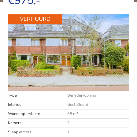
€975,-
VERHUURD
Type
Benedenwoning
Interieur
Gestoffeerd
Woonoppervlakte
68 m²
Kamers
2
Slaapkamers
1