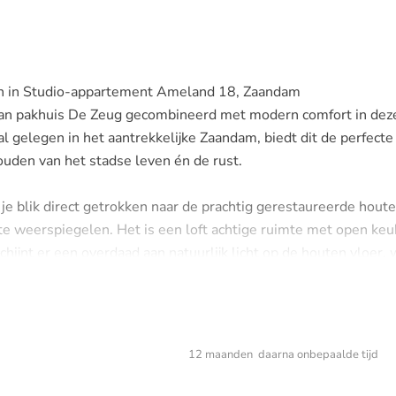
en in Studio-appartement Ameland 18, Zaandam
van pakhuis De Zeug gecombineerd met modern comfort in dez
l gelegen in het aantrekkelijke Zaandam, biedt dit de perfecte
den van het stadse leven én de rust.
je blik direct getrokken naar de prachtig gerestaureerde hout
te weerspiegelen. Het is een loft achtige ruimte met open ke
hijnt er een overdaad aan natuurlijk licht op de houten vloer, 
eeft. Een speciale mezzanine biedt volop ruimte voor een bed
Badkamer met een wastafel, toilet, douche, bad en wasmachine
denbuurt
12 maanden daarna onbepaalde tijd
Waddenbuurt, een wijk die bekend staat om zijn gastvrije en
ich op een steenworp afstand van diverse lokale winkels,