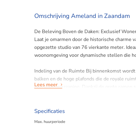
Omschrijving Ameland in Zaandam
De Beleving Boven de Daken: Exclusief Won
Laat je omarmen door de historische charme 
opgezette studio van 76 vierkante meter. Ideaa
woonomgeving voor dynamische stellen die hou
Indeling van de Ruimte Bij binnenkomst wordt 
balken en de hoge plafonds die de royale ruim
Lees meer
een slaap mezzanine. Dankzij de grote ramen sc
woning een warme en behaaglijke uitstraling g
creëert een knusse slaapplek onder het dak. 
Specificaties
Omgeving: de Charmes van Schilders en Wad
Max. huurperiode
Deze studio ligt in het geliefde Schilders en 
gemoedelijke sfeer. Het appartement bevindt z