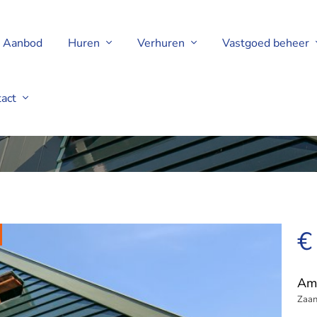
Aanbod
Huren
Verhuren
Vastgoed beheer
tact
m
€
Am
Zaa