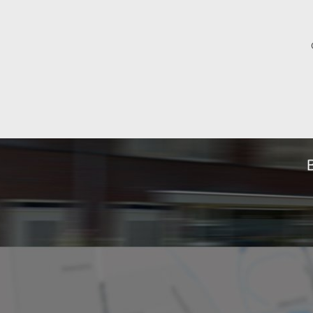
Geniet van de gezamenlijke tuin aan het w
2 maanden borg
Hoge houten plafonds en originele houten
2 maanden borg
Geen huisdieren toegestaan
Exclusief servicekosten (huurders deel)
Exclusief gas,elektra, water en internet