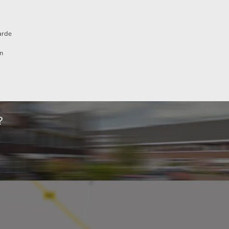
arde
n