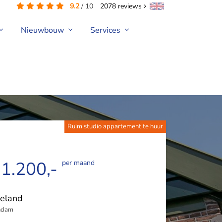
9.2
/
10
2078
reviews
Nieuwbouw
Services
Ruim studio appartement te huur
 1.200,-
per maand
eland
ndam