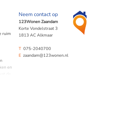
Neem contact op
123Wonen Zaandam
Korte Vondelstraat 3
e ruim
1813 AC Alkmaar
T
075-2040700
E
zaandam@123wonen.nl
en
uken en
wat de
 en
.