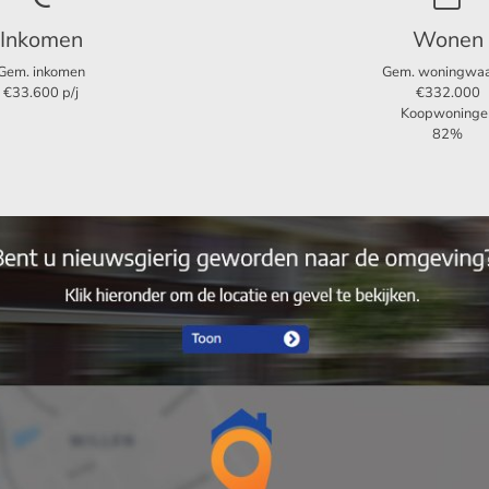
ater
Inkomen
Wonen
Gem. inkomen
Gem. woningwa
€33.600 p/j
€332.000
 balken ademen een rijke geschiedenis
Koopwoninge
82%