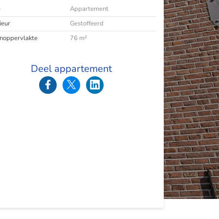
e
Appartement
ieur
Gestoffeerd
oppervlakte
76 m²
Deel appartement