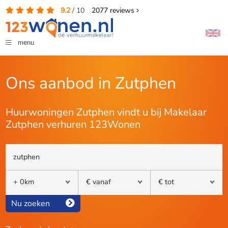
9.2
/
10
2077
reviews
menu
Ons aanbod in Zutphen
Huurwoningen Zutphen vindt u bij Makelaar
Zutphen verhuren 123Wonen
Nu zoeken