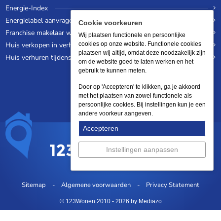
Energie-Index
Energielabel aanvragen
Cookie voorkeuren
Franchise makelaar worden
Wij plaatsen functionele en persoonlijke
Huis verkopen in verhuurde staat
cookies op onze website. Functionele cookies
plaatsen wij altijd, omdat deze noodzakelijk zijn
Huis verhuren tijdens een wereldreis
om de website goed te laten werken en het
gebruik te kunnen meten.
Door op 'Accepteren' te klikken, ga je akkoord
met het plaatsen van zowel functionele als
persoonlijke cookies. Bij instellingen kun je een
andere voorkeur aangeven.
Accepteren
Instellingen aanpassen
Sitemap
Algemene voorwaarden
Privacy Statement
© 123Wonen 2010 - 2026
by Mediazo