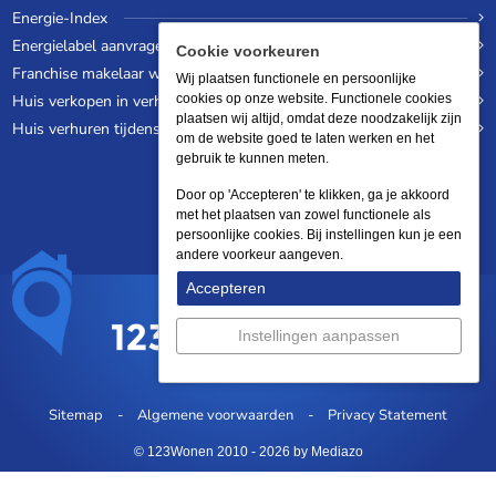
Energie-Index
Energielabel aanvragen
Cookie voorkeuren
Franchise makelaar worden
Wij plaatsen functionele en persoonlijke
Huis verkopen in verhuurde staat
cookies op onze website. Functionele cookies
plaatsen wij altijd, omdat deze noodzakelijk zijn
Huis verhuren tijdens een wereldreis
om de website goed te laten werken en het
gebruik te kunnen meten.
Door op 'Accepteren' te klikken, ga je akkoord
met het plaatsen van zowel functionele als
persoonlijke cookies. Bij instellingen kun je een
andere voorkeur aangeven.
Accepteren
Instellingen aanpassen
Sitemap
Algemene voorwaarden
Privacy Statement
© 123Wonen 2010 - 2026
by Mediazo