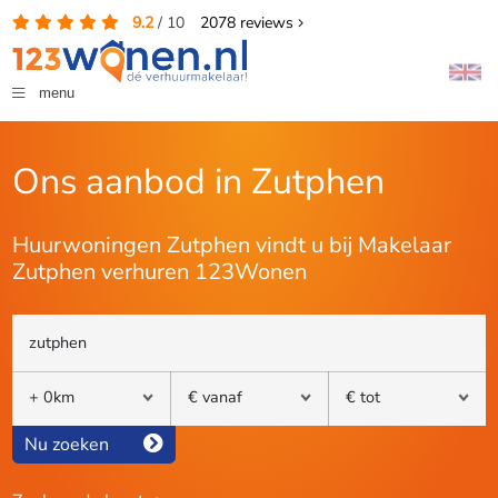
9.2
/
10
2078
reviews
menu
Ons aanbod in Zutphen
Huurwoningen Zutphen vindt u bij Makelaar
Zutphen verhuren 123Wonen
Nu zoeken