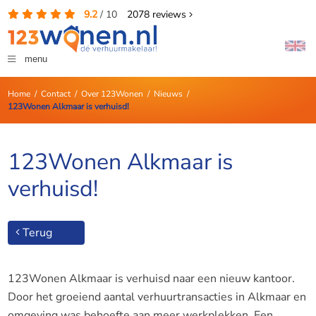
9.2
/
10
2078
reviews
menu
Home
/
Contact
/
Over 123Wonen
/
Nieuws
/
123Wonen Alkmaar is verhuisd!
123Wonen Alkmaar is
verhuisd!
Terug
123Wonen Alkmaar is verhuisd naar een nieuw kantoor.
Door het groeiend aantal verhuurtransacties in Alkmaar en
omgeving was behoefte aan meer werkplekken. Een