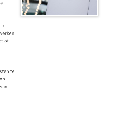
te
en
 werken
t of
sten te
 en
 van