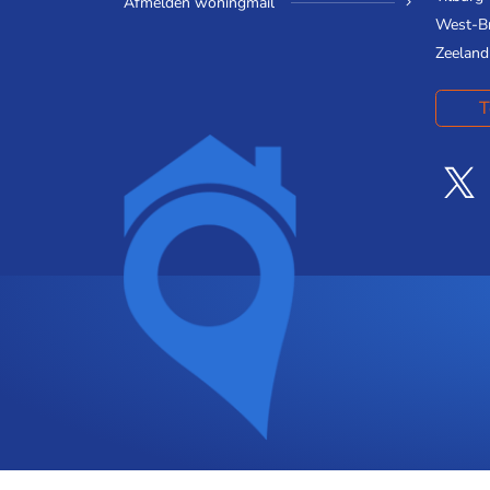
Afmelden woningmail
West-B
Zeeland
T