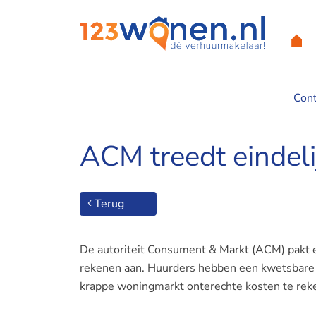
Con
Home
/
Contact
/
Over 123Wonen
/
Nieuws
/
ACM treedt ei
ACM treedt eindeli
Terug
De autoriteit Consument & Markt (ACM) pakt e
rekenen aan. Huurders hebben een kwetsbare p
krappe woningmarkt onterechte kosten te rek