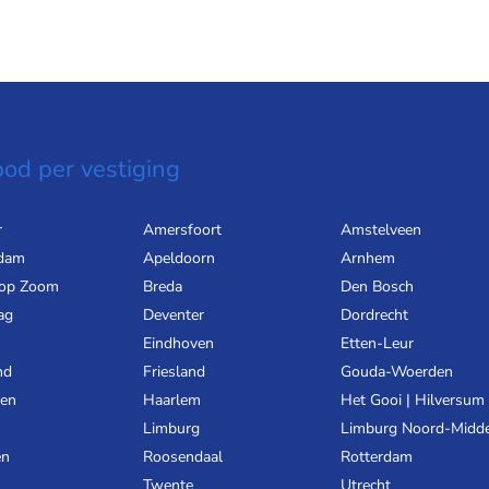
od per vestiging
r
Amersfoort
Amstelveen
dam
Apeldoorn
Arnhem
 op Zoom
Breda
Den Bosch
ag
Deventer
Dordrecht
Eindhoven
Etten-Leur
nd
Friesland
Gouda-Woerden
gen
Haarlem
Het Gooi | Hilversum
Limburg
Limburg Noord-Midd
en
Roosendaal
Rotterdam
Twente
Utrecht