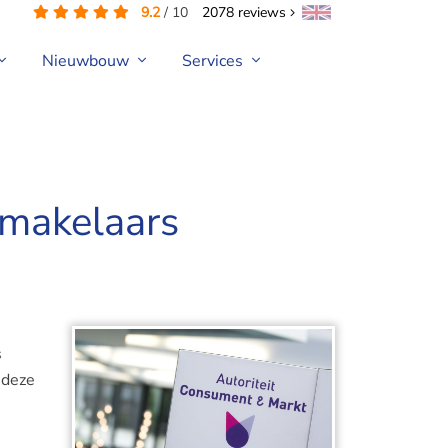
9.2
/
10
2078
reviews
Nieuwbouw
Services
rmakelaars
s
 deze