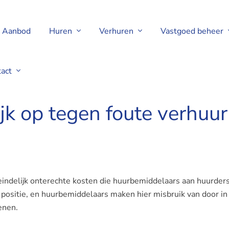
Aanbod
Huren
Verhuren
Vastgoed beheer
tact
ndelijk op tegen foute verhuurmakelaars
jk op tegen foute verhuu
indelijk onterechte kosten die huurbemiddelaars aan huurder
ositie, en huurbemiddelaars maken hier misbruik van door in
enen.