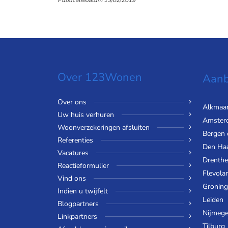
Over 123Wonen
Aanb
Over ons
Alkmaa
Uw huis verhuren
Amster
Woonverzekeringen afsluiten
Bergen
Referenties
Den Ha
Vacatures
Drenthe
Reactieformulier
Flevola
Vind ons
Gronin
Indien u twijfelt
Leiden
Blogpartners
Nijmeg
Linkpartners
Tilburg