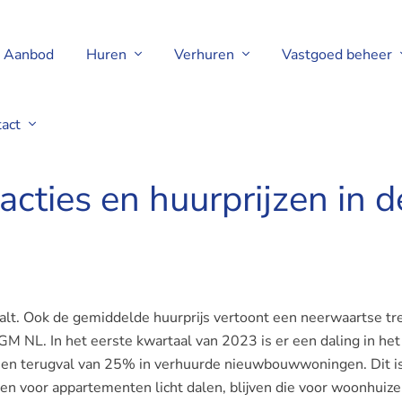
Aanbod
Huren
Verhuren
Vastgoed beheer
tact
ransacties en huurprijzen in de vrije sector
ties en huurprijzen in de
daalt. Ook de gemiddelde huurprijs vertoont een neerwaartse tr
VGM NL. In het eerste kwartaal van 2023 is er een daling in het
 een terugval van 25% in verhuurde nieuwbouwwoningen. Dit i
zen voor appartementen licht dalen, blijven die voor woonhuiz