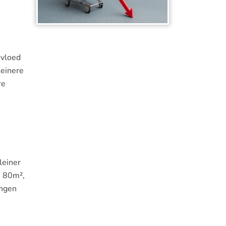
nvloed
leinere
re
leiner
n 80m²,
ingen