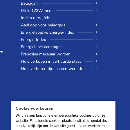
Beleggen
Dit is 123Wonen
Indien u twijfelt
Aankoop voor beleggers
Energielabel vs Energie-index
Energie-Index
Energielabel aanvragen
en
Franchise makelaar worden
Huis verkopen in verhuurde staat
Huis verhuren tijdens een wereldreis
Cookie voorkeuren
Wij plaatsen functionele en persoonlijke cookies op onze
website. Functionele cookies plaatsen wij altijd, omdat deze
noodzakelijk zijn om de website goed te laten werken en het