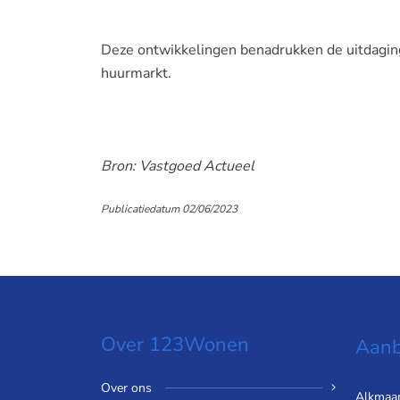
Deze ontwikkelingen benadrukken de uitdaging
huurmarkt.
Bron: Vastgoed Actueel
Publicatiedatum 02/06/2023
Over 123Wonen
Aanb
Over ons
Alkmaa