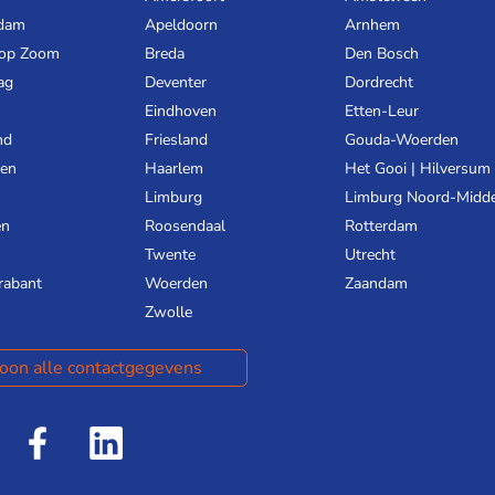
dam
Apeldoorn
Arnhem
 op Zoom
Breda
Den Bosch
ag
Deventer
Dordrecht
Eindhoven
Etten-Leur
nd
Friesland
Gouda-Woerden
gen
Haarlem
Het Gooi | Hilversum
Limburg
Limburg Noord-Midd
en
Roosendaal
Rotterdam
Twente
Utrecht
rabant
Woerden
Zaandam
Zwolle
oon alle contactgegevens