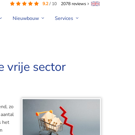
9.2
/
10
2078
reviews
Nieuwbouw
Services
 vrije sector
end, zo
 aantal
s het
en