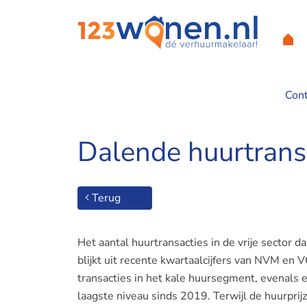
Con
Home
/
Contact
/
Over 123Wonen
/
Nieuws
/
Dalende huurt
Dalende huurtransac
Terug
Het aantal huurtransacties in de vrije sector 
blijkt uit recente kwartaalcijfers van NVM en 
transacties in het kale huursegment, evenals
laagste niveau sinds 2019. Terwijl de huurprij