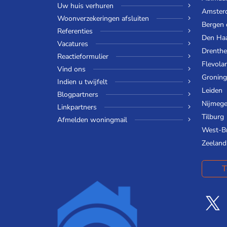
Uw huis verhuren
Amster
Woonverzekeringen afsluiten
Bergen
Referenties
Den Ha
Vacatures
Drenthe
Reactieformulier
Flevola
Vind ons
Gronin
Indien u twijfelt
Leiden
Blogpartners
Nijmeg
Linkpartners
Tilburg
Afmelden woningmail
West-B
Zeeland
T