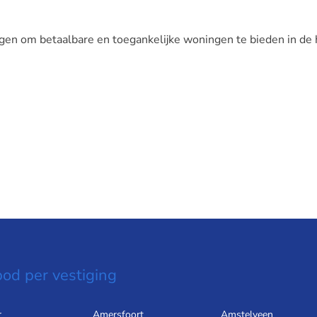
en om betaalbare en toegankelijke woningen te bieden in de 
od per vestiging
r
Amersfoort
Amstelveen