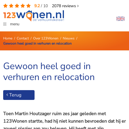
9.2
/
10
2078
reviews
menu
Home
/
Contact
/
Over 123Wonen
/
Nieuws
/
Gewoon heel goed in verhuren en relocation
Gewoon heel goed in
verhuren en relocation
Terug
Toen Martin Houtzager ruim zes jaar geleden met
123Wonen startte, had hij niet kunnen bevroeden dat hij er
zoveel plezier aan zou beleven. Hij heeft met zijn