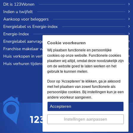
Dit is 123Wonen
Indien u twijfelt
Aankoop voor beleggers
Energielabel vs Energie-index
Energie-Index
Energielabel aanvragen
Cookie voorkeuren
Franchise makelaar worden
Wij plaatsen functionele en persoonlijke
Huis verkopen in verhuurde staat
cookies op onze website. Functionele cookies
plaatsen wij altijd, omdat deze noodzakelijk zijn
Huis verhuren tijdens een wereldreis
om de website goed te laten werken en het
gebruik te kunnen meten.
Door op 'Accepteren' te klikken, ga je akkoord
met het plaatsen van zowel functionele als
persoonlijke cookies. Bij instellingen kun je een
andere voorkeur aangeven.
Accepteren
Instellingen aanpassen