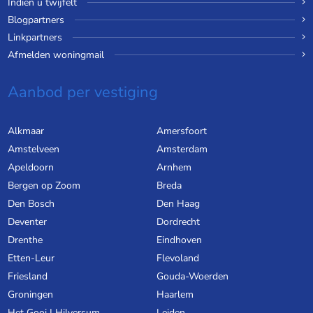
Indien u twijfelt
Blogpartners
Linkpartners
Afmelden woningmail
Aanbod per vestiging
Alkmaar
Amersfoort
Amstelveen
Amsterdam
Apeldoorn
Arnhem
Bergen op Zoom
Breda
Den Bosch
Den Haag
Deventer
Dordrecht
Drenthe
Eindhoven
Etten-Leur
Flevoland
Friesland
Gouda-Woerden
Groningen
Haarlem
Het Gooi | Hilversum
Leiden