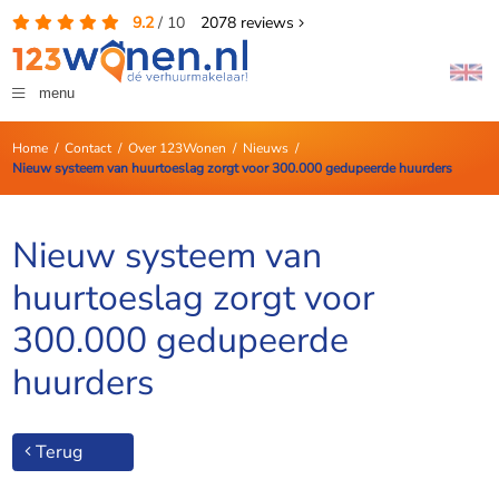
9.2
/
10
2078
reviews
menu
Home
/
Contact
/
Over 123Wonen
/
Nieuws
/
Nieuw systeem van huurtoeslag zorgt voor 300.000 gedupeerde huurders
Nieuw systeem van
huurtoeslag zorgt voor
300.000 gedupeerde
huurders
Terug