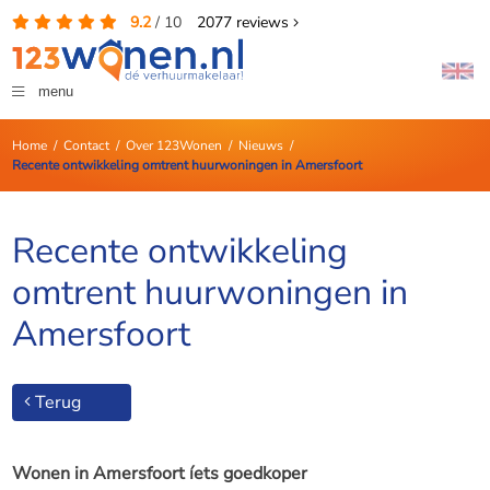
9.2
/
10
2077
reviews
menu
Home
/
Contact
/
Over 123Wonen
/
Nieuws
/
Recente ontwikkeling omtrent huurwoningen in Amersfoort
Recente ontwikkeling
omtrent huurwoningen in
Amersfoort
Terug
Wonen in Amersfoort íets goedkoper