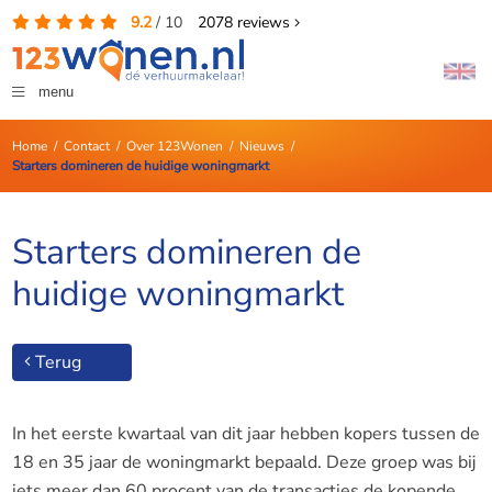
9.2
/
10
2078
reviews
menu
Home
/
Contact
/
Over 123Wonen
/
Nieuws
/
Starters domineren de huidige woningmarkt
Starters domineren de
huidige woningmarkt
Terug
In het eerste kwartaal van dit jaar hebben kopers tussen de
18 en 35 jaar de woningmarkt bepaald. Deze groep was bij
iets meer dan 60 procent van de transacties de kopende