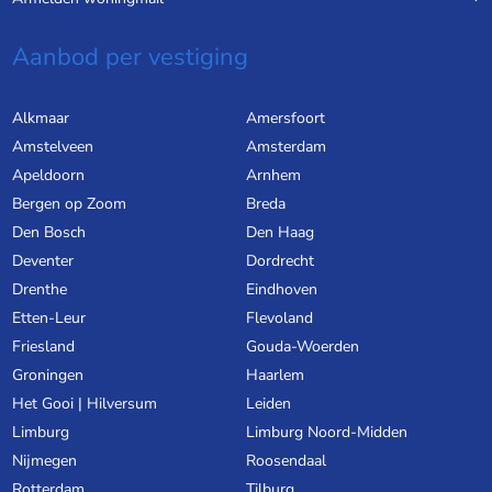
Aanbod per vestiging
Alkmaar
Amersfoort
Amstelveen
Amsterdam
Apeldoorn
Arnhem
Bergen op Zoom
Breda
Den Bosch
Den Haag
Deventer
Dordrecht
Drenthe
Eindhoven
Etten-Leur
Flevoland
Friesland
Gouda-Woerden
Groningen
Haarlem
Het Gooi | Hilversum
Leiden
Limburg
Limburg Noord-Midden
Nijmegen
Roosendaal
Rotterdam
Tilburg