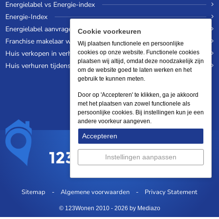
Energielabel vs Energie-index
Energie-Index
Energielabel aanvragen
Cookie voorkeuren
Franchise makelaar worden
Wij plaatsen functionele en persoonlijke
Huis verkopen in verhuurde staat
cookies op onze website. Functionele cookies
plaatsen wij altijd, omdat deze noodzakelijk zijn
Huis verhuren tijdens een wereldreis
om de website goed te laten werken en het
gebruik te kunnen meten.
Door op 'Accepteren' te klikken, ga je akkoord
met het plaatsen van zowel functionele als
persoonlijke cookies. Bij instellingen kun je een
andere voorkeur aangeven.
Accepteren
Instellingen aanpassen
Sitemap
Algemene voorwaarden
Privacy Statement
© 123Wonen 2010 - 2026
by Mediazo