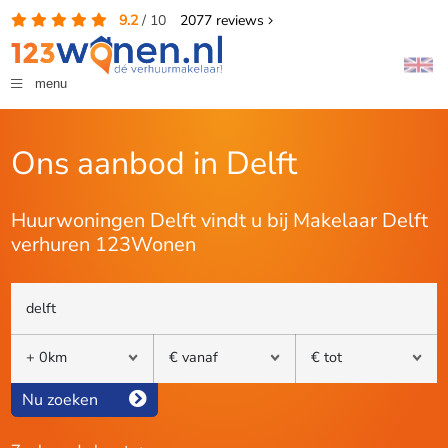
9.2
/
10
2077
reviews
menu
Ons aanbod in Delft
Huurwoningen Delft vindt u bij Makelaar Delft
verhuren 123Wonen
Nu zoeken