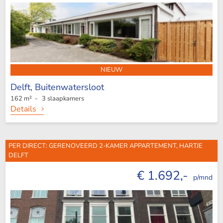
NIEUW
Delft,
Buitenwatersloot
162 m² - 3 slaapkamers
Details
PER DIRECT: GERENOVEERD 2-KAMER APPARTEMENT, HARTJE
DELFT
€ 1.692,-
p/mnd