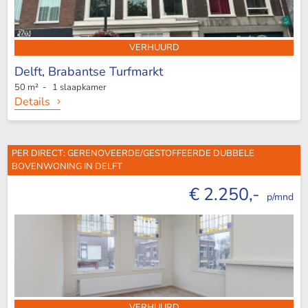
VERHUURD
Delft,
Brabantse Turfmarkt
50 m² - 1 slaapkamer
Details
PER DIRECT: GERENOVEERDE/GESTOFFEERDE DUBBELE
BOVENWONING IN DELFT
€ 2.250,-
p/mnd
VERHUURD