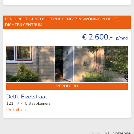
PER DIRECT: GEMEUBILEERDE EENGEZINSWONING IN DELFT,
DICHTBIJ CENTRUM
€ 2.600,-
p/mnd
VERHUURD
Delft,
Bizetstraat
121 m² - 5 slaapkamers
Details
vorige
1
/1
volgende