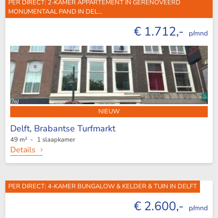
PER DIRECT: 2-KAMER APPARTEMENT IN GERENOVEERD
MONUMENTAAL PAND IN DEL...
€ 1.712,-
p/mnd
NIEUW
Delft,
Brabantse Turfmarkt
49 m² - 1 slaapkamer
Details
PER DIRECT: 4-KAMER BUNGALOW & KELDER & TUIN IN DELFT
€ 2.600,-
p/mnd