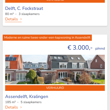
Delft,
C. Fockstraat
80 m² - 3 slaapkamers
Details
Moderne en ruime twee-onder-een-kapwoning in Assendelft
€ 3.000,-
p/mnd
VERHUURD
Assendelft,
Kralingen
185 m² - 5 slaapkamers
Details