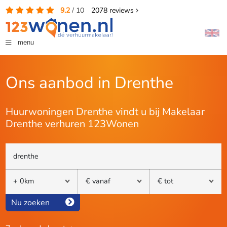
9.2
/
10
2078
reviews
menu
Ons aanbod in Drenthe
Huurwoningen Drenthe vindt u bij Makelaar
Drenthe verhuren 123Wonen
Nu zoeken