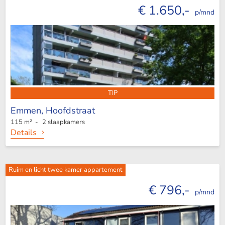
€ 1.650,-
p/mnd
TIP
Emmen,
Hoofdstraat
115 m² - 2 slaapkamers
Details
Ruim en licht twee kamer appartement
€ 796,-
p/mnd