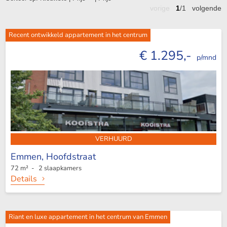
vorige
1
/1
volgende
Recent ontwikkeld appartement in het centrum
€ 1.295,-
p/mnd
VERHUURD
Emmen,
Hoofdstraat
72 m² - 2 slaapkamers
Details
Riant en luxe appartement in het centrum van Emmen