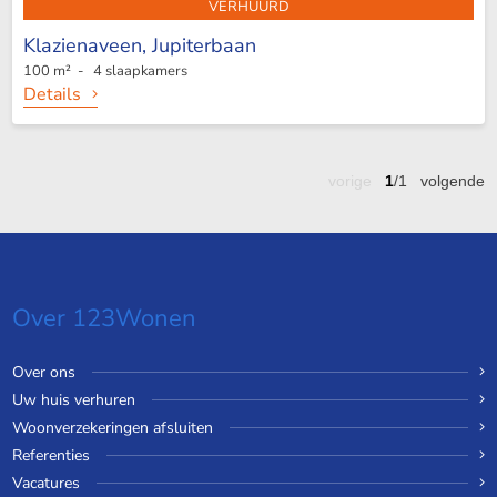
VERHUURD
Klazienaveen,
Jupiterbaan
100 m² - 4 slaapkamers
Details
vorige
1
/1
volgende
Over 123Wonen
Over ons
Uw huis verhuren
Woonverzekeringen afsluiten
Referenties
Vacatures