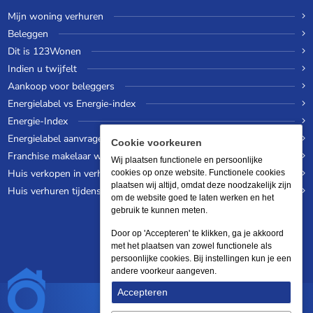
Mijn woning verhuren
Beleggen
Dit is 123Wonen
Indien u twijfelt
Aankoop voor beleggers
Energielabel vs Energie-index
Energie-Index
Energielabel aanvragen
Cookie voorkeuren
Franchise makelaar worden
Wij plaatsen functionele en persoonlijke
Huis verkopen in verhuurde staat
cookies op onze website. Functionele cookies
plaatsen wij altijd, omdat deze noodzakelijk zijn
Huis verhuren tijdens een wereldreis
om de website goed te laten werken en het
gebruik te kunnen meten.
Door op 'Accepteren' te klikken, ga je akkoord
met het plaatsen van zowel functionele als
persoonlijke cookies. Bij instellingen kun je een
andere voorkeur aangeven.
Accepteren