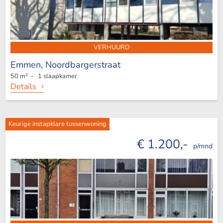
VERHUURD
Emmen,
Noordbargerstraat
50 m² - 1 slaapkamer
Details
Keurige instapklare tussenwoning
€ 1.200,-
p/mnd