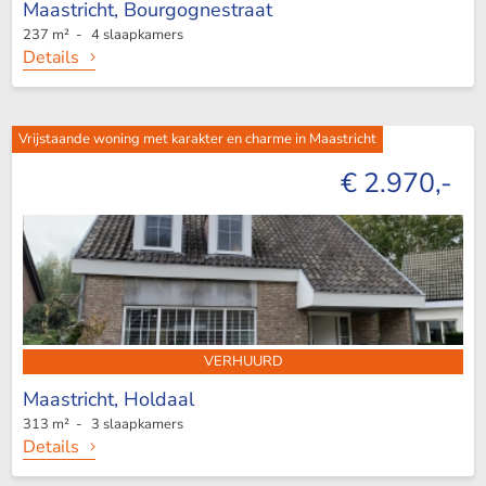
Maastricht,
Bourgognestraat
237 m² - 4 slaapkamers
Details
Vrijstaande woning met karakter en charme in Maastricht
€ 2.970,-
VERHUURD
Maastricht,
Holdaal
313 m² - 3 slaapkamers
Details