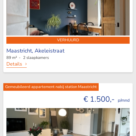
VERHUURD
Maastricht,
Akeleistraat
89 m² - 2 slaapkamers
Details
Gemeubileerd appartement nabij station Maastricht
€ 1.500,-
p/mnd