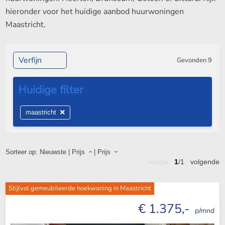
hieronder voor het huidige aanbod huurwoningen
Maastricht.
Verfijn
Gevonden
9
maastricht
Sorteer op:
Nieuwste
|
Prijs
|
Prijs
vorige
1
/1
volgende
Stijlvol gemeubileerde hoekwoning in Maastricht
€ 1.375,-
p/mnd