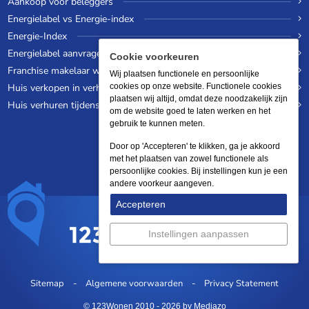
Aankoop voor beleggers
Energielabel vs Energie-index
Energie-Index
Energielabel aanvragen
Cookie voorkeuren
Franchise makelaar worden
Wij plaatsen functionele en persoonlijke
Huis verkopen in verhuurde staat
cookies op onze website. Functionele cookies
plaatsen wij altijd, omdat deze noodzakelijk zijn
Huis verhuren tijdens een wereldreis
om de website goed te laten werken en het
gebruik te kunnen meten.
Door op 'Accepteren' te klikken, ga je akkoord
met het plaatsen van zowel functionele als
persoonlijke cookies. Bij instellingen kun je een
andere voorkeur aangeven.
Accepteren
Instellingen aanpassen
Sitemap
Algemene voorwaarden
Privacy Statement
© 123Wonen 2010 - 2026
by Mediazo