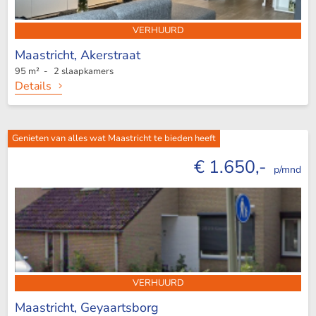
VERHUURD
Maastricht,
Akerstraat
95 m² - 2 slaapkamers
Details
Genieten van alles wat Maastricht te bieden heeft
€ 1.650,-
p/mnd
VERHUURD
Maastricht,
Geyaartsborg