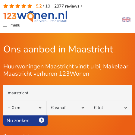
9.2
/
10
2077
reviews
menu
Ons aanbod in Maastricht
Huurwoningen Maastricht vindt u bij Makelaar
Maastricht verhuren 123Wonen
Nu zoeken