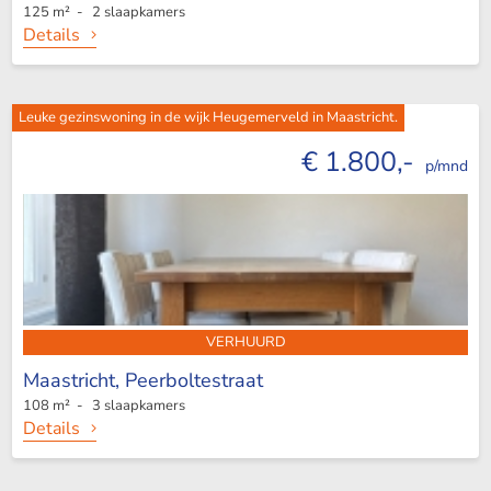
125 m² - 2 slaapkamers
Details
Leuke gezinswoning in de wijk Heugemerveld in Maastricht.
€ 1.800,-
p/mnd
VERHUURD
Maastricht,
Peerboltestraat
108 m² - 3 slaapkamers
Details