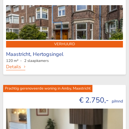
VERHUURD
Maastricht,
Hertogsingel
120 m² - 2 slaapkamers
Details
Prachtig gerenoveerde woning in Amby, Maastricht
€ 2.750,-
p/mnd