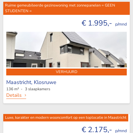
Ruime gemeubileerde gezinswoning met zonnepanelen = GEEN
STUDENTEN =
€ 1.995,-
p/mnd
VERHUURD
Maastricht,
Klosruwe
136 m² - 3 slaapkamers
Details
Luxe, karakter en modern wooncomfort op een toplocatie in Maastricht
€ 2.175,-
p/mnd