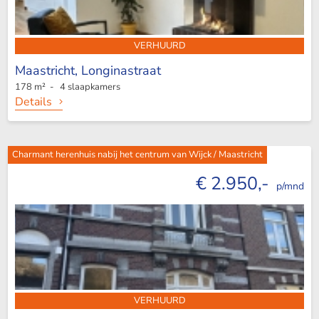
VERHUURD
Maastricht,
Longinastraat
178 m² - 4 slaapkamers
Details
Charmant herenhuis nabij het centrum van Wijck / Maastricht
€ 2.950,-
p/mnd
VERHUURD