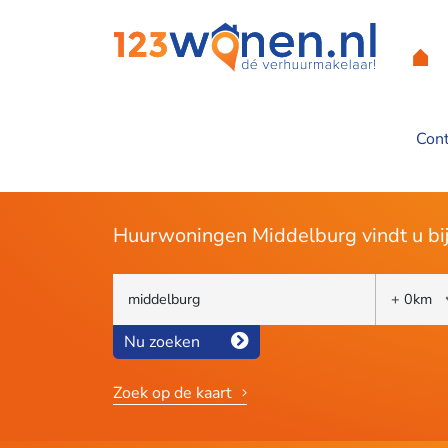
Con
Ons aanbod in Mid
Huurwoningen Middelburg vindt u b
Nu zoeken
Zoek op de kaart