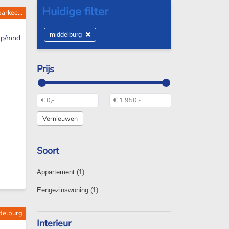
arkee...
middelburg
p/mnd
Prijs
Soort
Appartement
(1)
Eengezinswoning
(1)
ddelburg
Interieur