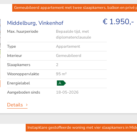
Gemeubileerd appartement met twee slaapkamers, balkon en privé p
€ 1.950,-
Middelburg,
Vinkenhof
Max. huurperiode
Bepaalde tijd, met
diplomatenclausule
Type
Appartement
Interieur
Gemeubileerd
Slaapkamers
2
Woonoppervlakte
95 m²
Energielabel
A
Aangeboden sinds
18-05-2026
Details
Instapklare gestoffeerde woning met vier slaapkamers in Mi