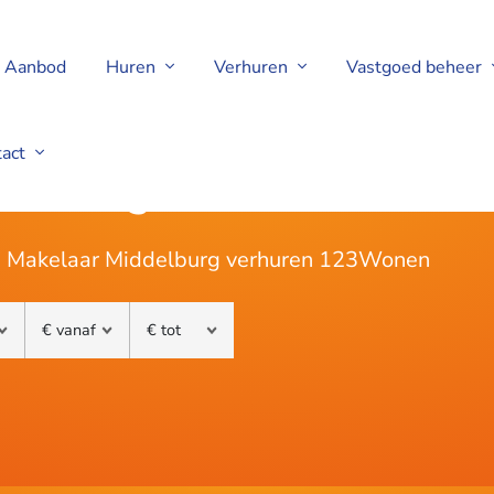
Aanbod
Huren
Verhuren
Vastgoed beheer
tact
delburg
ij Makelaar Middelburg verhuren 123Wonen