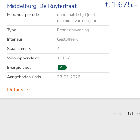
€ 1.675,-
Middelburg,
De Ruytertraat
Max. huurperiode
onbepaalde tijd (met
minimum van een jaar)
Type
Eengezinswoning
Interieur
Gestoffeerd
Slaapkamers
4
Woonoppervlakte
111 m²
Energielabel
A
Aangeboden sinds
23-03-2026
Details
vorige
1
/1
v