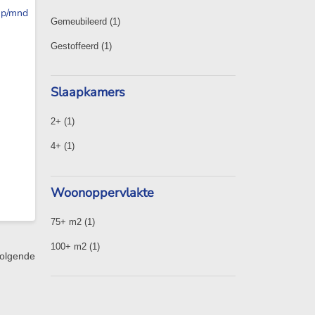
p/mnd
Gemeubileerd
(1)
Gestoffeerd
(1)
Slaapkamers
2+
(1)
4+
(1)
Woonoppervlakte
75+ m2
(1)
100+ m2
(1)
olgende