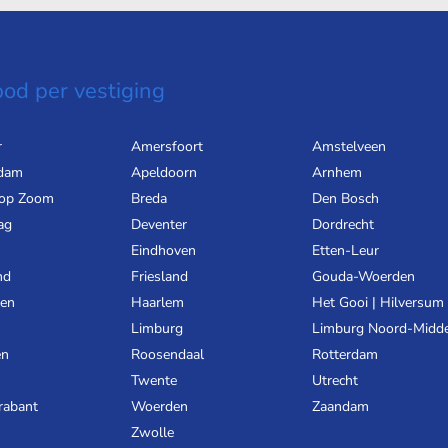
od per vestiging
r
Amersfoort
Amstelveen
dam
Apeldoorn
Arnhem
 op Zoom
Breda
Den Bosch
ag
Deventer
Dordrecht
Eindhoven
Etten-Leur
nd
Friesland
Gouda-Woerden
gen
Haarlem
Het Gooi | Hilversum
Limburg
Limburg Noord-Midd
en
Roosendaal
Rotterdam
Twente
Utrecht
rabant
Woerden
Zaandam
Zwolle