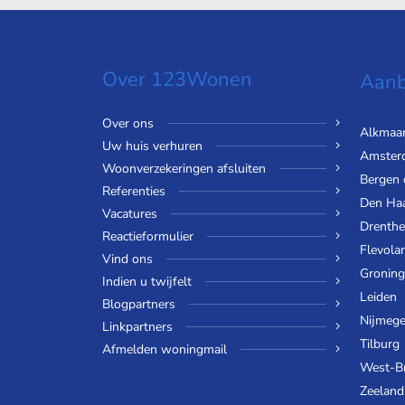
Over 123Wonen
Aanb
Over ons
Alkmaa
Uw huis verhuren
Amster
Woonverzekeringen afsluiten
Bergen
Referenties
Den Ha
Vacatures
Drenthe
Reactieformulier
Flevola
Vind ons
Gronin
Indien u twijfelt
Leiden
Blogpartners
Nijmeg
Linkpartners
Tilburg
Afmelden woningmail
West-B
Zeeland