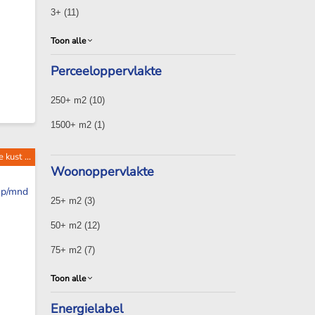
3+
(11)
Toon alle
Perceeloppervlakte
250+ m2
(10)
1500+ m2
(1)
kust ...
Woonoppervlakte
p/mnd
25+ m2
(3)
50+ m2
(12)
75+ m2
(7)
Toon alle
Energielabel