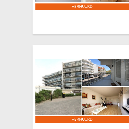
VERHUURD
VERHUURD