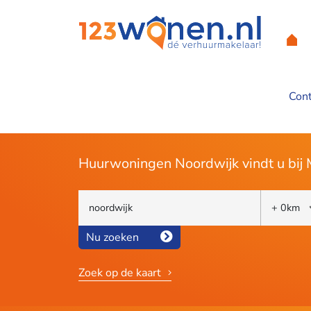
Con
Ons aanbod in Noo
Huurwoningen Noordwijk vindt u bij
Nu zoeken
Zoek op de kaart