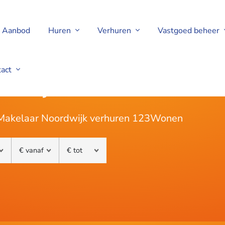
Aanbod
Huren
Verhuren
Vastgoed beheer
tact
rdwijk
 Makelaar Noordwijk verhuren 123Wonen