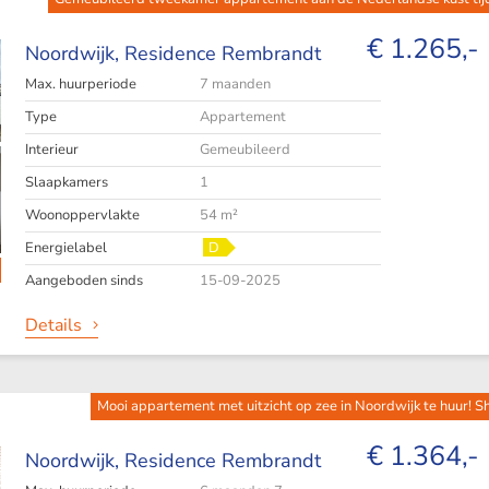
€ 1.265,-
Noordwijk,
Residence Rembrandt
Max. huurperiode
7 maanden
Type
Appartement
Interieur
Gemeubileerd
Slaapkamers
1
Woonoppervlakte
54 m²
Energielabel
D
Aangeboden sinds
15-09-2025
Details
Mooi appartement met uitzicht op zee in Noordwijk te huur! S
€ 1.364,-
Noordwijk,
Residence Rembrandt