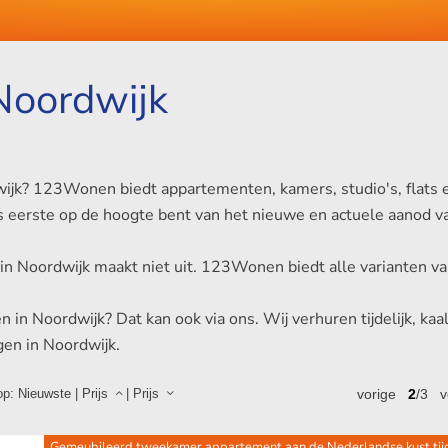
Noordwijk
ijk? 123Wonen biedt appartementen, kamers, studio's, flats e
u als eerste op de hoogte bent van het nieuwe en actuele aanod
ijd in Noordwijk maakt niet uit. 123Wonen biedt alle varianten
n Noordwijk? Dat kan ook via ons. Wij verhuren tijdelijk, kaal
gen in Noordwijk.
op:
Nieuwste
|
Prijs
|
Prijs
vorige
2
/3
v
Gemeubileerd tweekamer appartement aan de Nederlandse kust tijdel