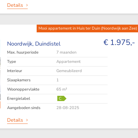
Details
Mooi appartement in Huis ter Duin (Noordwijk aan Zee) 
€ 1.975,-
Noordwijk,
Duindistel
Max. huurperiode
7 maanden
Type
Appartement
Interieur
Gemeubileerd
Slaapkamers
1
Woonoppervlakte
65 m²
Energielabel
C
Aangeboden sinds
28-08-2025
Details