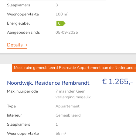
Slaapkamers
3
Woonoppervlakte
100 m²
Energielabel
C
Aangeboden sinds
05-09-2025
Details
Mooi, ruim gemeubileerd Recreatie Appartement aan de Nederlandse 
€ 1.265,-
Noordwijk,
Residence Rembrandt
Max. huurperiode
7 maanden Geen
verlenging mogelijk
Type
Appartement
Interieur
Gemeubileerd
Slaapkamers
1
Woonoppervlakte
55 m²