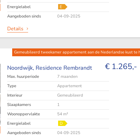
Energielabel
E
Aangeboden sinds
04-09-2025
Details
Gemeubileerd tweekamer appartement aan de Nederlandse kust te hu
€ 1.265,-
Noordwijk,
Residence Rembrandt
Max. huurperiode
7 maanden
Type
Appartement
Interieur
Gemeubileerd
Slaapkamers
1
Woonoppervlakte
54 m²
Energielabel
D
Aangeboden sinds
04-09-2025