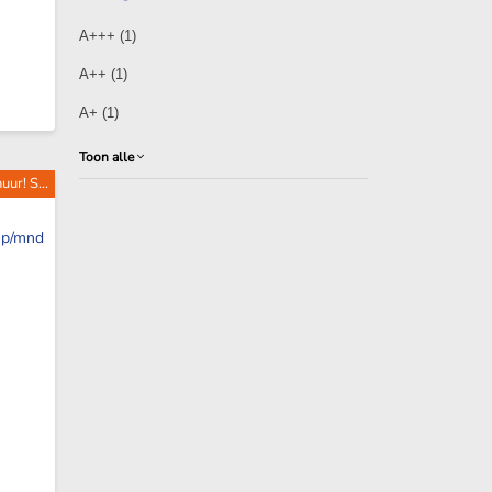
A+++
(1)
A++
(1)
A+
(1)
Toon alle
ur! S...
p/mnd