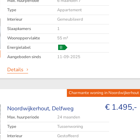
Max. huurperiode
6 maanden 7
Type
Appartement
Interieur
Gemeubileerd
Slaapkamers
1
Woonoppervlakte
55 m²
Energielabel
B
Aangeboden sinds
11-09-2025
Details
Charmante woning in Noordwijkerhout 
€ 1.495,-
Noordwijkerhout,
Delfweg
Max. huurperiode
24 maanden
Type
Tussenwoning
Interieur
Gestoffeerd