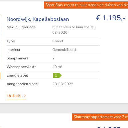
Short Stay chalet te huur tussen de duinen van N
€ 1.195,-
Noordwijk,
Kapelleboslaan
Max. huurperiode
6 maanden te huur tot 30-
03-2026
Type
Chalet
Interieur
Gemeubileerd
Slaapkamers
2
Woonoppervlakte
40 m²
Energielabel
C
Aangeboden sinds
28-08-2025
Details
Shortstay appartement voor 7 