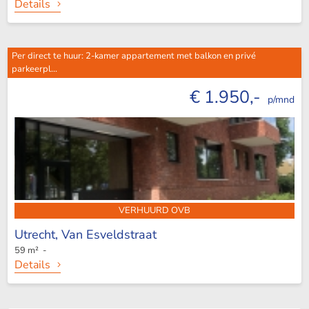
Details
Per direct te huur: 2-kamer appartement met balkon en privé
parkeerpl...
€ 1.950,-
p/mnd
VERHUURD OVB
Utrecht,
Van Esveldstraat
59 m² -
Details