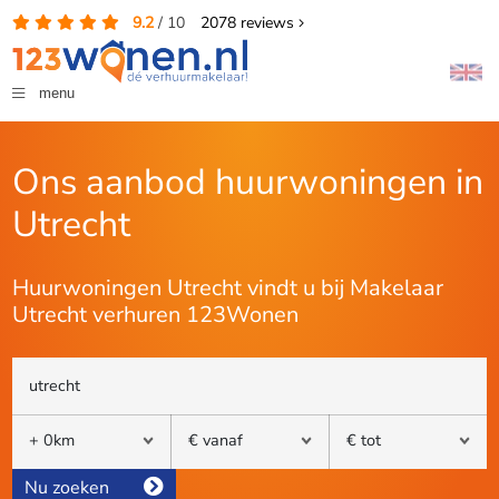
9.2
/
10
2078
reviews
menu
Ons aanbod huurwoningen in
Utrecht
Huurwoningen Utrecht vindt u bij Makelaar
Utrecht verhuren 123Wonen
Nu zoeken