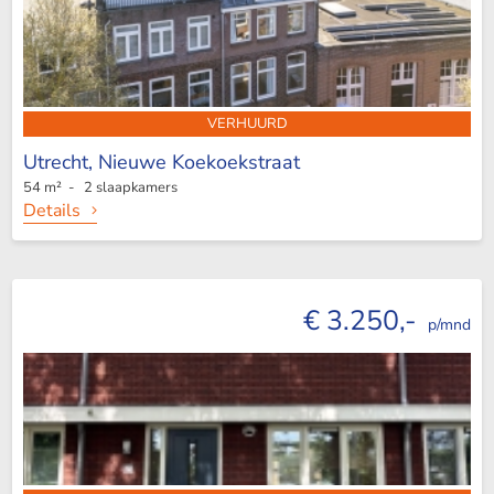
VERHUURD
Utrecht,
Nieuwe Koekoekstraat
54 m² - 2 slaapkamers
Details
€ 3.250,-
p/mnd