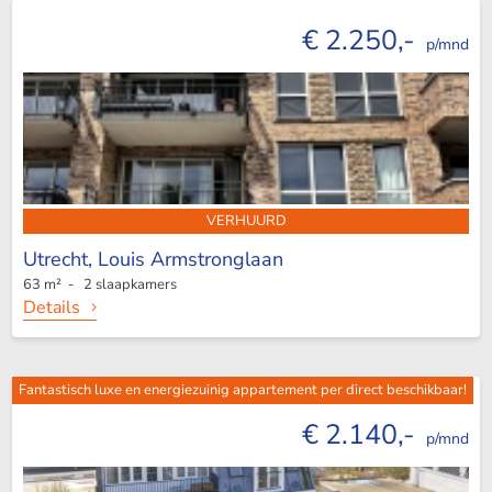
€ 2.250,-
p/mnd
VERHUURD
Utrecht,
Louis Armstronglaan
63 m² - 2 slaapkamers
Details
Fantastisch luxe en energiezuinig appartement per direct beschikbaar!
€ 2.140,-
p/mnd