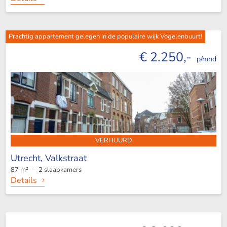
Prachtig appartement gelegen in de populaire wijk Vogelenbuurt!
€ 2.250,-
p/mnd
VERHUURD
Utrecht,
Valkstraat
87 m² - 2 slaapkamers
Details