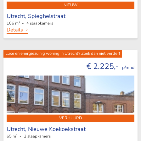
NIEUW
Utrecht,
Spieghelstraat
106 m² - 4 slaapkamers
Details
Luxe en energiezuinig woning in Utrecht? Zoek dan niet verder!
€ 2.225,-
p/mnd
VERHUURD
Utrecht,
Nieuwe Koekoekstraat
65 m² - 2 slaapkamers