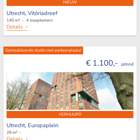
NIEUW
Utrecht,
Vitóriadreef
140 m² - 4 slaapkamers
Details
Gemeubileerde studio met parkeerplaats!
€ 1.100,-
p/mnd
VERHUURD
Utrecht,
Europaplein
29 m² -
Details