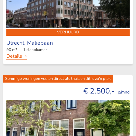
VERHUURD
Utrecht,
Maliebaan
90 m² - 1 slaapkamer
Details
Sommige woningen voelen direct als thuis en dit is zo’n plek!
€ 2.500,-
p/mnd