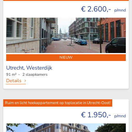
€ 2.600,-
p/mnd
NIEUW
Utrecht,
Westerdijk
91 m² - 2 slaapkamers
Details
Ruim en licht hoekappartement op toplocatie in Utrecht-Oost!
€ 1.950,-
p/mnd