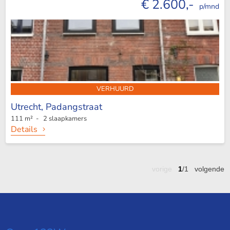
€ 2.600,-
p/mnd
VERHUURD
Utrecht,
Padangstraat
111 m² - 2 slaapkamers
Details
vorige
1
/1
volgende