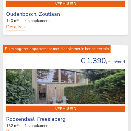
VERHUURD
Oudenbosch,
Zoutlaan
140 m² - 4 slaapkamers
Details
Ruim opgezet appartement met slaapkamer in het souterrain
€ 1.390,-
p/mnd
VERHUURD
Roosendaal,
Freesiaberg
132 m² - 1 slaapkamer