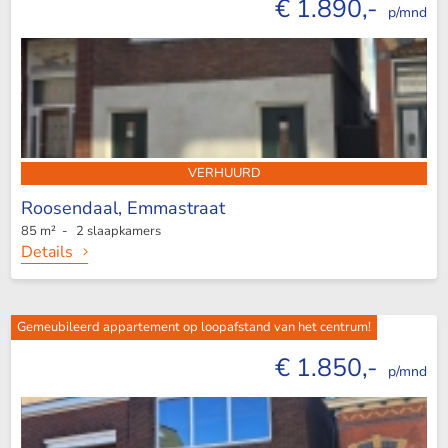
€ 1.890,-
p/mnd
VERHUURD
Roosendaal,
Emmastraat
85 m² - 2 slaapkamers
Details
Gemeubileerd appartement op loopafstand van het centrum!
€ 1.850,-
p/mnd