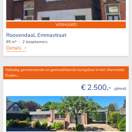
VERHUURD
Roosendaal,
Emmastraat
85 m² - 2 slaapkamers
Details
Volledig gerenoveerde en gemeubileerde bungalow in het charmante
Ouden...
€ 2.500,-
p/mnd