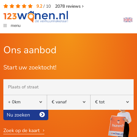
9.2
/
10
2078
reviews
menu
Ons aanbod
Start uw zoektocht!
Nu zoeken
Zoek op de kaart