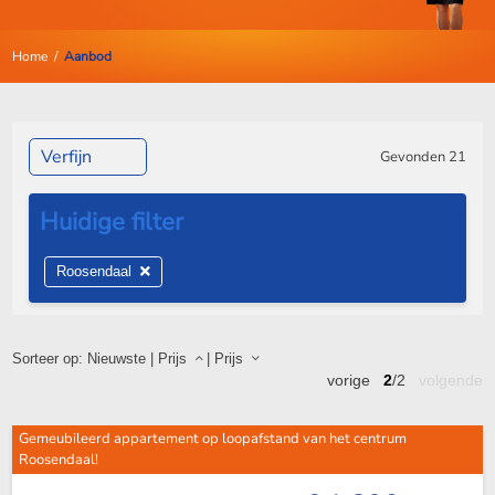
Home
/
Aanbod
Verfijn
Gevonden
21
Roosendaal
Sorteer op:
Nieuwste
|
Prijs
|
Prijs
vorige
2
/2
volgende
Gemeubileerd appartement op loopafstand van het centrum
Roosendaal!