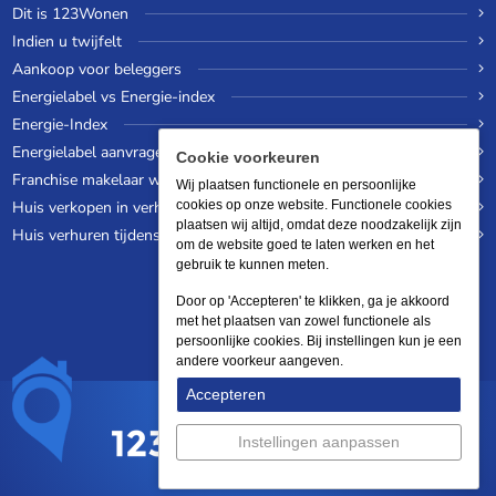
Dit is 123Wonen
Indien u twijfelt
Aankoop voor beleggers
Energielabel vs Energie-index
Energie-Index
Energielabel aanvragen
Cookie voorkeuren
Franchise makelaar worden
Wij plaatsen functionele en persoonlijke
Huis verkopen in verhuurde staat
cookies op onze website. Functionele cookies
plaatsen wij altijd, omdat deze noodzakelijk zijn
Huis verhuren tijdens een wereldreis
om de website goed te laten werken en het
gebruik te kunnen meten.
Door op 'Accepteren' te klikken, ga je akkoord
met het plaatsen van zowel functionele als
persoonlijke cookies. Bij instellingen kun je een
andere voorkeur aangeven.
Accepteren
Instellingen aanpassen