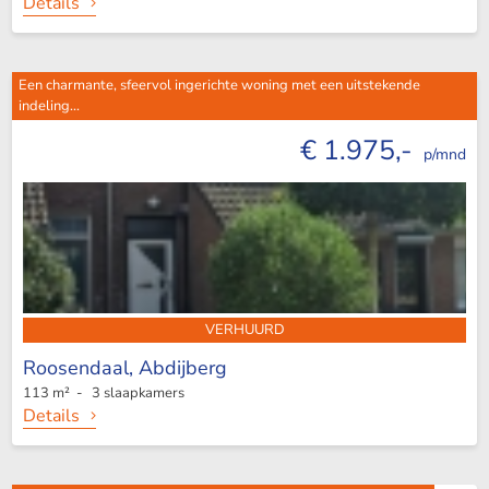
Details
Een charmante, sfeervol ingerichte woning met een uitstekende
indeling...
€ 1.975,-
p/mnd
VERHUURD
Roosendaal,
Abdijberg
113 m² - 3 slaapkamers
Details