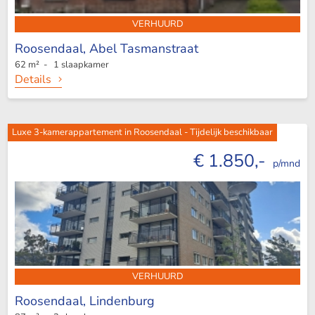
VERHUURD
Roosendaal,
Abel Tasmanstraat
62 m² - 1 slaapkamer
Details
Luxe 3-kamerappartement in Roosendaal - Tijdelijk beschikbaar
€ 1.850,-
p/mnd
VERHUURD
Roosendaal,
Lindenburg