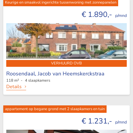
Keurige en smaakvol ingerichte tussenwoning met zonnepanelen
€ 1.890,-
p/mnd
VERHUURD OVB
Roosendaal,
Jacob van Heemskerckstraa
118 m² - 4 slaapkamers
Details
appartement op begane grond met 2 slaapkamers en tuin
€ 1.231,-
p/mnd