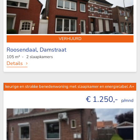
VERHUURD
Roosendaal,
Damstraat
105 m² - 2 slaapkamers
Details
keurige en strakke benedenwoning met slaapkamer en energielabel A+
€ 1.250,-
p/mnd