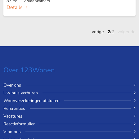
87 m² - 2 slaapkamers
Details
vorige
2
/2
volgende
Over 123Wonen
Over ons
Uw huis verhuren
Woonverzekeringen afsluiten
Referenties
Vacatures
Reactieformulier
Vind ons