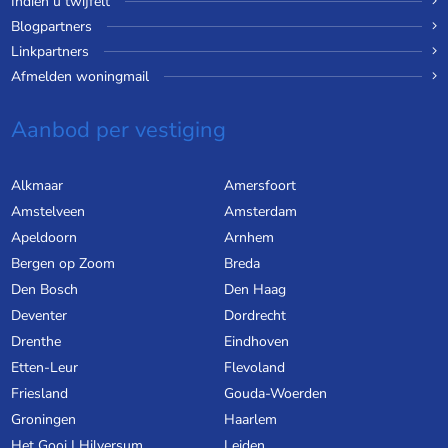
Indien u twijfelt
Blogpartners
Linkpartners
Afmelden woningmail
Aanbod per vestiging
Alkmaar
Amersfoort
Amstelveen
Amsterdam
Apeldoorn
Arnhem
Bergen op Zoom
Breda
Den Bosch
Den Haag
Deventer
Dordrecht
Drenthe
Eindhoven
Etten-Leur
Flevoland
Friesland
Gouda-Woerden
Groningen
Haarlem
Het Gooi | Hilversum
Leiden