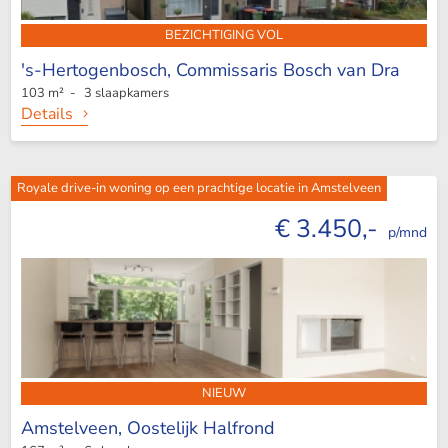
BEZICHTIGING VOL
's-Hertogenbosch,
Commissaris Bosch van Dra
103 m² - 3 slaapkamers
Details
Royale drive-in woning op een prachtige locatie in Amstelveen
€ 3.450,-
p/mnd
NIEUW
Amstelveen,
Oostelijk Halfrond