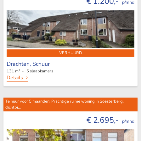
€ 1.200,-
p/mnd
VERHUURD
Drachten,
Schuur
131 m² - 5 slaapkamers
Details
Te huur voor 5 maanden: Prachtige ruime woning in Soesterberg,
dichtbi...
€ 2.695,-
p/mnd