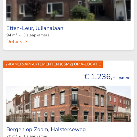
Etten-Leur,
Julianalaan
94 m² - 3 slaapkamers
Details
2-KAMER-APPARTEMENTEN (65M2) OP A-LOCATIE
€ 1.236,-
p/mnd
Bergen op Zoom,
Halsterseweg
70 m² - 1 slaapkamer