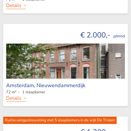
Details
€ 2.000,-
p/mnd
Amsterdam,
Nieuwendammerdijk
72 m² - 1 slaapkamer
Details
Ruime eengezinswoning met 5 slaapkamers in de wijk De Trisken