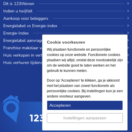
Dit is 123Wonen
Indien u twijfelt
Aankoop voor beleggers
Energielabel vs Energie-index
Energie-Index
Energielabel aanvragen
Cookie voorkeuren
Franchise makelaar worden
Wij plaatsen functionele en persoonlijke
Huis verkopen in verhuurde staat
cookies op onze website. Functionele cookies
plaatsen wij altijd, omdat deze noodzakelijk zijn
Huis verhuren tijdens een wereldreis
om de website goed te laten werken en het
gebruik te kunnen meten.
Door op 'Accepteren' te klikken, ga je akkoord
met het plaatsen van zowel functionele als
persoonlijke cookies. Bij instellingen kun je een
andere voorkeur aangeven.
Accepteren
Instellingen aanpassen