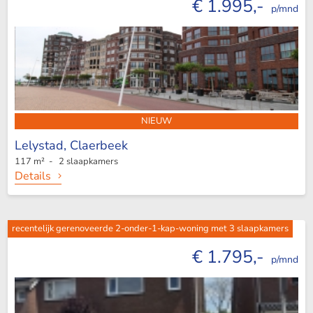
€ 1.995,-
p/mnd
NIEUW
Lelystad,
Claerbeek
117 m² - 2 slaapkamers
Details
recentelijk gerenoveerde 2-onder-1-kap-woning met 3 slaapkamers
€ 1.795,-
p/mnd