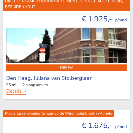
DIRECT: 3-KAMER HOEKAPPARTEMENT, ZONNIGE ACHTERTUIN,
BEZUIDENHOUT
€ 1.925,-
p/mnd
NIEUW
Den Haag,
Juliana van Stolberglaan
95 m² - 2 slaapkamers
Details
Mooie tussenwoning te huur op de Windmolenbroek in Almelo
€ 1.675,-
p/mnd