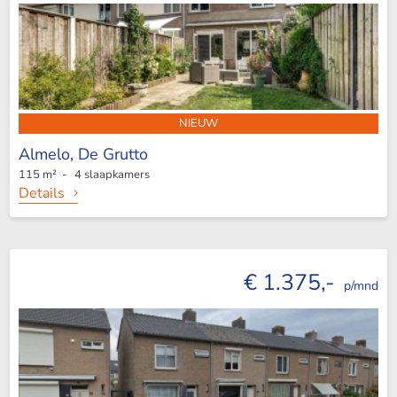
NIEUW
Almelo,
De Grutto
115 m² - 4 slaapkamers
Details
€ 1.375,-
p/mnd