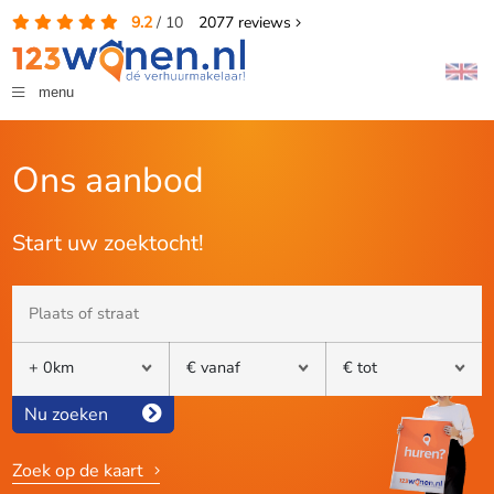
9.2
/
10
2077
reviews
menu
Ons aanbod
Start uw zoektocht!
Nu zoeken
Zoek op de kaart