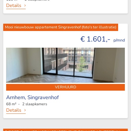
Details
Mooi nieuwbouw appartement Singravenhof (foto's ter illustratie)
€ 1.601,-
p/mnd
VERHUURD
Arnhem,
Singravenhof
68 m² - 2 slaapkamers
Details