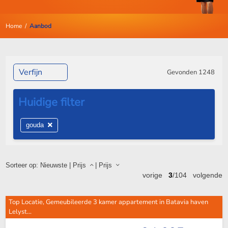
Home
/
Aanbod
Verfijn
Gevonden
1248
gouda
Sorteer op:
Nieuwste
|
Prijs
|
Prijs
vorige
3
/104
volgende
Top Locatie, Gemeubileerde 3 kamer appartement in Batavia haven
Lelyst...