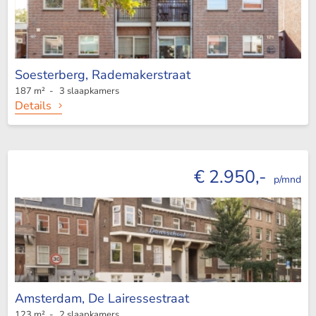
Soesterberg,
Rademakerstraat
187 m² - 3 slaapkamers
Details
€ 2.950,-
p/mnd
Amsterdam,
De Lairessestraat
123 m² - 2 slaapkamers