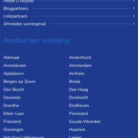
Indien u twijfelt
Blogpartners
Linkpartners
Afmelden woningmail
Aanbod per vestiging
Alkmaar
Amersfoort
Amstelveen
Amsterdam
Apeldoorn
Arnhem
Bergen op Zoom
Breda
Den Bosch
Den Haag
Deventer
Dordrecht
Drenthe
Eindhoven
Etten-Leur
Flevoland
Friesland
Gouda-Woerden
Groningen
Haarlem
Het Gooi | Hilversum
Leiden