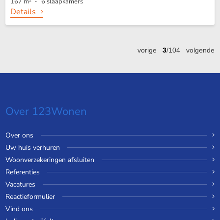
167 m² - 6 slaapkamers
Details
vorige
3
/104
volgende
Over 123Wonen
Over ons
Uw huis verhuren
Woonverzekeringen afsluiten
Referenties
Vacatures
Reactieformulier
Vind ons