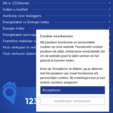
Dit is 123Wonen
Indien u twijfelt
Aankoop voor beleggers
Energielabel vs Energie-index
Energie-Index
Energielabel aanvragen
Cookie voorkeuren
Franchise makelaar worden
Wij plaatsen functionele en persoonlijke
Huis verkopen in verhuurde staat
cookies op onze website. Functionele cookies
plaatsen wij altijd, omdat deze noodzakelijk zijn
Huis verhuren tijdens een wereldreis
om de website goed te laten werken en het
gebruik te kunnen meten.
Door op 'Accepteren' te klikken, ga je akkoord
met het plaatsen van zowel functionele als
persoonlijke cookies. Bij instellingen kun je een
andere voorkeur aangeven.
Accepteren
Instellingen aanpassen