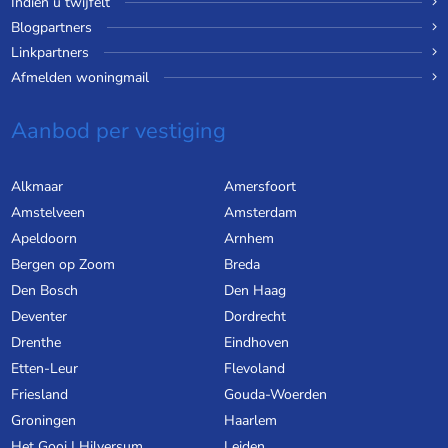
Indien u twijfelt
Blogpartners
Linkpartners
Afmelden woningmail
Aanbod per vestiging
Alkmaar
Amersfoort
Amstelveen
Amsterdam
Apeldoorn
Arnhem
Bergen op Zoom
Breda
Den Bosch
Den Haag
Deventer
Dordrecht
Drenthe
Eindhoven
Etten-Leur
Flevoland
Friesland
Gouda-Woerden
Groningen
Haarlem
Het Gooi | Hilversum
Leiden