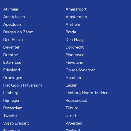
Alkmaar
Amersfoort
Amstelveen
Amsterdam
Apeldoorn
Arnhem
Bergen op Zoom
Breda
Den Bosch
Den Haag
Deventer
Dordrecht
Drenthe
Eindhoven
Etten-Leur
Flevoland
Friesland
Gouda-Woerden
Groningen
Haarlem
Het Gooi | Hilversum
Leiden
Limburg
Limburg Noord-Midden
Nijmegen
Roosendaal
Rotterdam
Tilburg
Twente
Utrecht
West-Brabant
Woerden
Zaandam
Zeeland