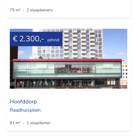
75 m² - 2 slaapkamers
€ 2.300,-
p/mnd
Hoofddorp
Raadhuisplein
81 m² - 1 slaapkamer