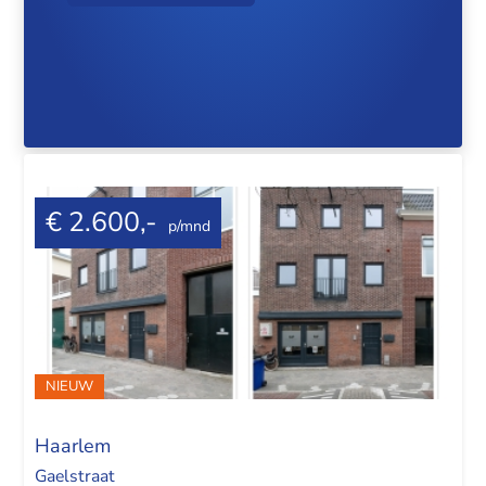
€ 2.600,-
p/mnd
NIEUW
Haarlem
Gaelstraat