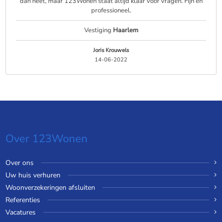
dan heet, maar 123Wonen staat altijd klaar voor vragen. Fijn en
professioneel.
Vestiging
Haarlem
Joris Krouwels
14-06-2022
Over 123Wonen
Over ons
Uw huis verhuren
Woonverzekeringen afsluiten
Referenties
Vacatures