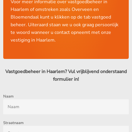
Voor meer informatie over vastgoedbeheer in
Haarlem of omstreken zoals Overveen en
Bloemendaal kunt u klikken op de tab vastgoed
beheer. Uiteraard staan we u ook graag persoonlijk
te woord wanneer u contact opneemt met onze
vestiging in Haarlem.
Vastgoedbeheer in Haarlem? Vul vrijblijvend onderstaand
formulier in!
Naam
Straatnaam