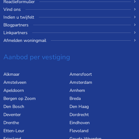
Reactieformulier
Vind ons
Indien u twijfelt
Blogpartners
Linkpartners
Afmelden woningmail
Aanbod per vestiging
Alkmaar
Amersfoort
Amstelveen
Amsterdam
Apeldoorn
Arnhem
Bergen op Zoom
Breda
Den Bosch
Den Haag
Deventer
Dordrecht
Drenthe
Eindhoven
Etten-Leur
Flevoland
Friesland
Gouda-Woerden