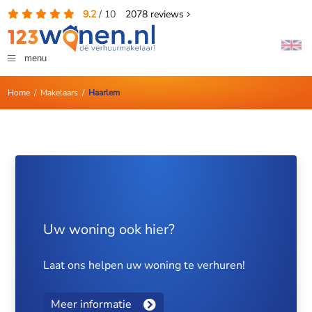
9.2
/
10
2078
reviews
menu
Home
/
Makelaars
/
Haarlem
Uw woning ook hier?
Laat ons helpen uw woning te verhuren!
Meer informatie