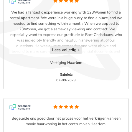
We had a fantastic experience working with 123Wonen to find a
rental apartment. We were in a huge hurry to find a place, and we
needed to find something within a month. When we applied to
123Wonen, we got a same-day viewing and contract. We
especially want to express our gratitude to Bart Christiaans, who
was incredibly friendly and helpful in answering all of our
questions. He was always responsive and went above and
Lees volledig +
beyond to make sure we had all of the essential documents and
understood the rental procedures. He even made sure to help us
with the check-in and key handover process while he was on
Vestiging
Haarlem
vacation!
Gabriela
07-09-2023
Begeleide ons goed door het proces voor het verkrijgen van een
mooie huurwoning in het centrum van Haarlem.