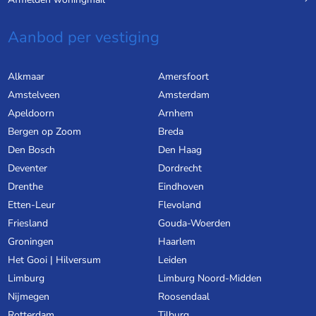
Aanbod per vestiging
Alkmaar
Amersfoort
Amstelveen
Amsterdam
Apeldoorn
Arnhem
Bergen op Zoom
Breda
Den Bosch
Den Haag
Deventer
Dordrecht
Drenthe
Eindhoven
Etten-Leur
Flevoland
Friesland
Gouda-Woerden
Groningen
Haarlem
Het Gooi | Hilversum
Leiden
Limburg
Limburg Noord-Midden
Nijmegen
Roosendaal
Rotterdam
Tilburg