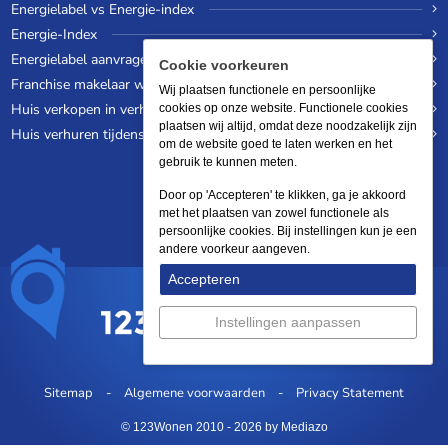
Energielabel vs Energie-index
Energie-Index
Energielabel aanvragen
Cookie voorkeuren
Franchise makelaar worden
Wij plaatsen functionele en persoonlijke
Huis verkopen in verhuurde staat
cookies op onze website. Functionele cookies
plaatsen wij altijd, omdat deze noodzakelijk zijn
Huis verhuren tijdens een wereldreis
om de website goed te laten werken en het
gebruik te kunnen meten.
Door op 'Accepteren' te klikken, ga je akkoord
met het plaatsen van zowel functionele als
persoonlijke cookies. Bij instellingen kun je een
andere voorkeur aangeven.
Accepteren
Instellingen aanpassen
Sitemap
Algemene voorwaarden
Privacy Statement
© 123Wonen 2010 - 2026
by Mediazo