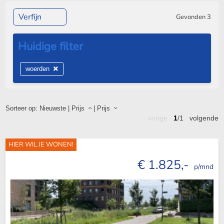
Verfijn
Gevonden
3
woerden
Sorteer op:
Nieuwste
|
Prijs
|
Prijs
vorige
1
/1
volgende
HIER WIL JE WONEN!
€ 1.825,-
p/mnd