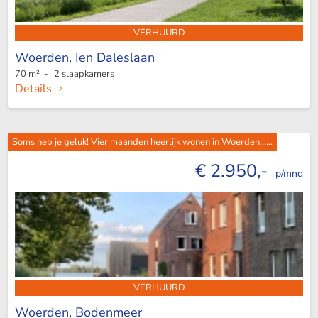
VERHUURD
Woerden,
Ien Daleslaan
70 m² - 2 slaapkamers
Details
Soms heb je geluk! Vier maanden heerlijk wonen in Woerden......
€ 2.950,-
p/mnd
VERHUURD
Woerden,
Bodenmeer