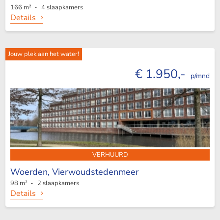
166 m² - 4 slaapkamers
Details
Jouw plek aan het water!
€ 1.950,-
p/mnd
VERHUURD
Woerden,
Vierwoudstedenmeer
98 m² - 2 slaapkamers
Details