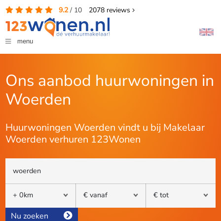
9.2
/
10
2078
reviews
menu
Ons aanbod huurwoningen in
Woerden
Huurwoningen Woerden vindt u bij Makelaar
Woerden verhuren 123Wonen
Nu zoeken