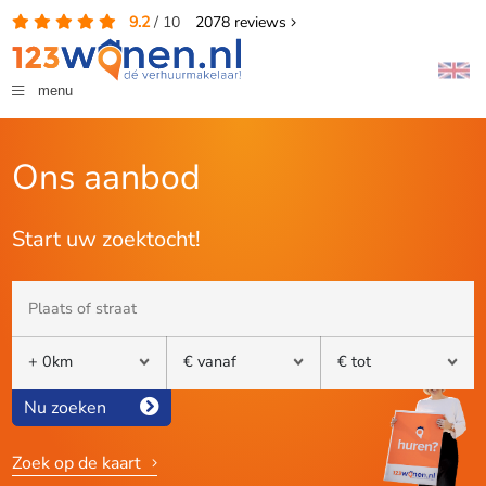
9.2
/
10
2078
reviews
menu
Ons aanbod
Start uw zoektocht!
Nu zoeken
Zoek op de kaart