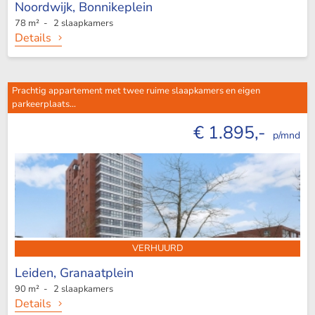
Noordwijk,
Bonnikeplein
78 m² - 2 slaapkamers
Details
Prachtig appartement met twee ruime slaapkamers en eigen
parkeerplaats...
€ 1.895,-
p/mnd
VERHUURD
Leiden,
Granaatplein
90 m² - 2 slaapkamers
Details