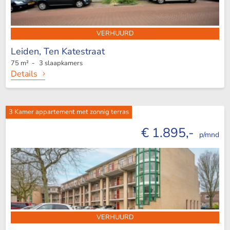
VERHUURD
Leiden,
Ten Katestraat
75 m² - 3 slaapkamers
Details
3 Kamer appartement met zonnig terras
€ 1.895,-
p/mnd
VERHUURD