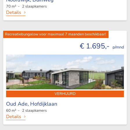
70 m² - 2 slaapkamers
Details
Recreatiebungalow voor maximaal 7 maanden beschikbaar!
€ 1.695,-
p/mnd
VERHUURD
Oud Ade,
Hofdijklaan
60 m² - 2 slaapkamers
Details