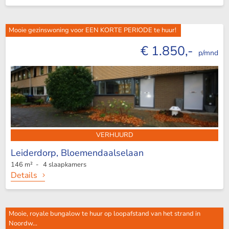
Mooie gezinswoning voor EEN KORTE PERIODE te huur!
€ 1.850,-
p/mnd
VERHUURD
Leiderdorp,
Bloemendaalselaan
146 m² - 4 slaapkamers
Details
Mooie, royale bungalow te huur op loopafstand van het strand in
Noordw...