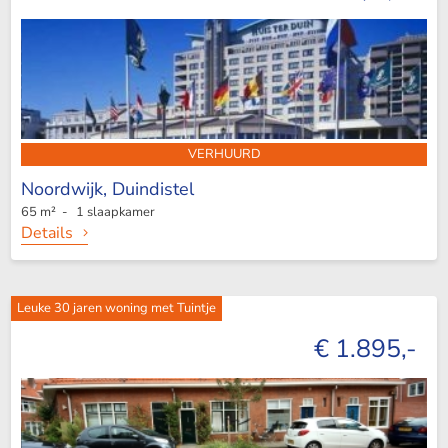
VERHUURD
Noordwijk,
Duindistel
65 m² - 1 slaapkamer
Details
Leuke 30 jaren woning met Tuintje
€ 1.895,-