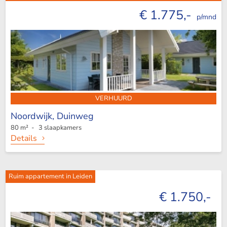
€ 1.775,-
p/mnd
VERHUURD
Noordwijk,
Duinweg
80 m² - 3 slaapkamers
Details
Ruim appartement in Leiden
€ 1.750,-