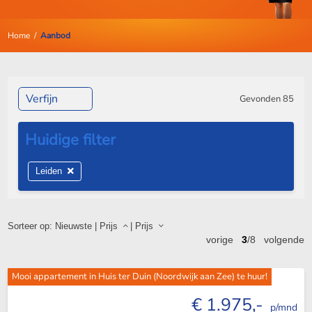
Home
/
Aanbod
Verfijn
Gevonden
85
Leiden
Sorteer op:
Nieuwste
|
Prijs
|
Prijs
vorige
3
/8
volgende
Mooi appartement in Huis ter Duin (Noordwijk aan Zee) te huur!
€ 1.975,-
p/mnd