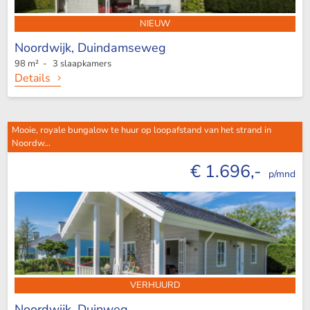
NIEUW
Noordwijk,
Duindamseweg
98 m² - 3 slaapkamers
Details
Mooie, royale bungalow te huur op loopafstand van het strand in
Noordw...
€ 1.696,-
p/mnd
VERHUURD
Noordwijk,
Duinweg