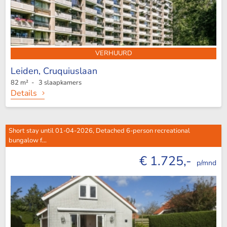
VERHUURD
Leiden,
Cruquiuslaan
82 m² - 3 slaapkamers
Details
Short stay until 01-04-2026, Detached 6-person recreational
bungalow f...
€ 1.725,-
p/mnd