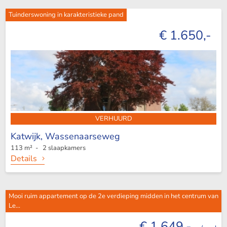
Tuinderswoning in karakteristieke pand
€ 1.650,-
VERHUURD
Katwijk,
Wassenaarseweg
113 m² - 2 slaapkamers
Details
Mooi ruim appartement op de 2e verdieping midden in het centrum van
Le...
€ 1.649,-