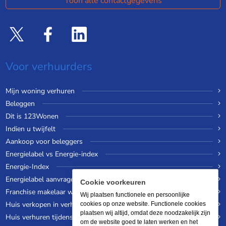
Toon alle contactgegevens
Voor verhuurders
Mijn woning verhuren
Beleggen
Dit is 123Wonen
Indien u twijfelt
Aankoop voor beleggers
Energielabel vs Energie-index
Energie-Index
Energielabel aanvragen
Cookie voorkeuren
Franchise makelaar worden
Wij plaatsen functionele en persoonlijke
Huis verkopen in verhuurde staat
cookies op onze website. Functionele cookies
plaatsen wij altijd, omdat deze noodzakelijk zijn
Huis verhuren tijdens een wereldreis
om de website goed te laten werken en het