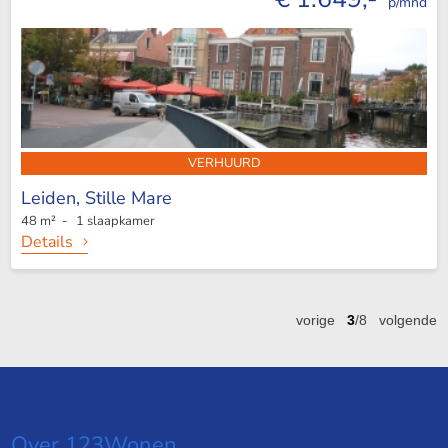
p/mnd
VERHUURD
Leiden,
Stille Mare
48 m² - 1 slaapkamer
Details
vorige
3
/8
volgende
Over 123Wonen