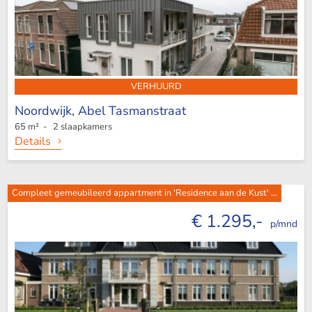
VERHUURD
Noordwijk,
Abel Tasmanstraat
65 m² - 2 slaapkamers
Details
Compleet gemeubileerd appartment in 'Residence aan de Kust' ...
€ 1.295,-
p/mnd