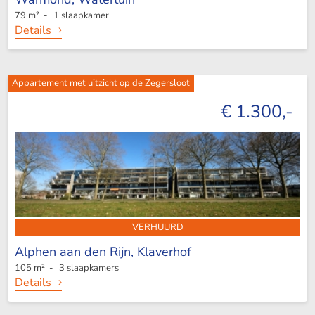
79 m² - 1 slaapkamer
Details
Appartement met uitzicht op de Zegersloot
€ 1.300,-
VERHUURD
Alphen aan den Rijn,
Klaverhof
105 m² - 3 slaapkamers
Details