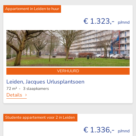
Appartement in Leiden te huur
€ 1.323,-
p/mnd
VERHUURD
Leiden,
Jacques Urlusplantsoen
72 m² - 3 slaapkamers
Details
Studente appartement voor 2 in Leiden
€ 1.336,-
p/mnd