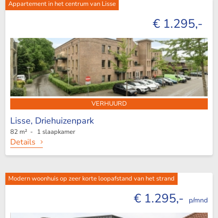
Appartement in het centrum van Lisse
€ 1.295,-
VERHUURD
Lisse,
Driehuizenpark
82 m² - 1 slaapkamer
Details
Modern woonhuis op zeer korte loopafstand van het strand
€ 1.295,-
p/mnd