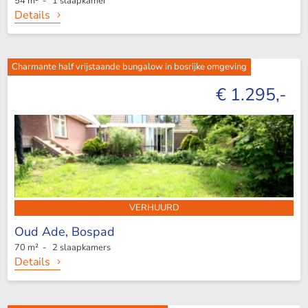
54 m² - 1 slaapkamer
Details
Charmante half vrijstaande bungalow in bosrijke omgeving
€ 1.295,-
VERHUURD
Oud Ade,
Bospad
70 m² - 2 slaapkamers
Details