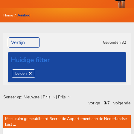
Home
/
Aanbod
Verfijn
Gevonden
82
Leiden
Sorteer op:
Nieuwste
|
Prijs
|
Prijs
vorige
3
/7
volgende
Mooi, ruim gemeubileerd Recreatie Appartement aan de Nederlandse
kust ...