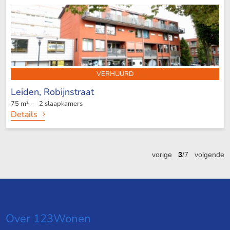
VERHUURD
Leiden,
Robijnstraat
75 m² - 2 slaapkamers
Details
vorige
3
/7
volgende
Over 123Wonen