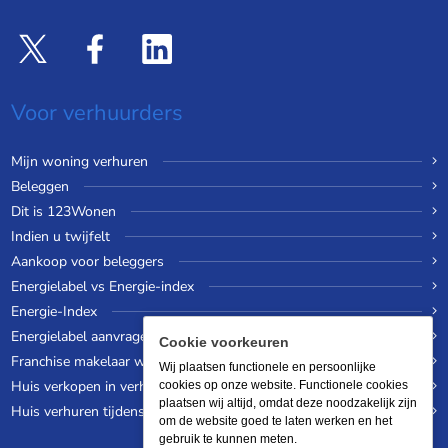
Voor verhuurders
Mijn woning verhuren
Beleggen
Dit is 123Wonen
Indien u twijfelt
Aankoop voor beleggers
Energielabel vs Energie-index
Energie-Index
Energielabel aanvragen
Cookie voorkeuren
Franchise makelaar worden
Wij plaatsen functionele en persoonlijke
Huis verkopen in verhuurde staat
cookies op onze website. Functionele cookies
plaatsen wij altijd, omdat deze noodzakelijk zijn
Huis verhuren tijdens een wereldreis
om de website goed te laten werken en het
gebruik te kunnen meten.