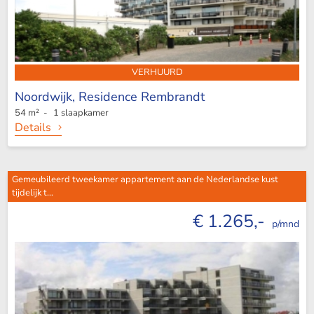
VERHUURD
Noordwijk,
Residence Rembrandt
54 m² - 1 slaapkamer
Details
Gemeubileerd tweekamer appartement aan de Nederlandse kust
tijdelijk t...
€ 1.265,-
p/mnd