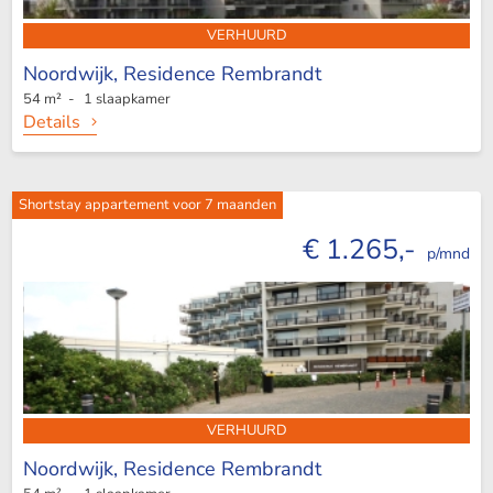
VERHUURD
Noordwijk,
Residence Rembrandt
54 m² - 1 slaapkamer
Details
Shortstay appartement voor 7 maanden
€ 1.265,-
p/mnd
VERHUURD
Noordwijk,
Residence Rembrandt