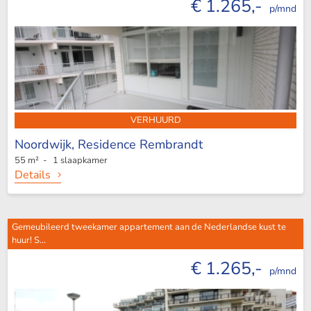
€ 1.265,-
p/mnd
VERHUURD
Noordwijk,
Residence Rembrandt
55 m² - 1 slaapkamer
Details
Gemeubileerd tweekamer appartement aan de Nederlandse kust te
huur! S...
€ 1.265,-
p/mnd