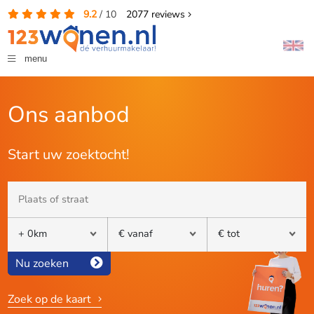
9.2
/
10
2077
reviews
menu
Ons aanbod
Start uw zoektocht!
Nu zoeken
Zoek op de kaart