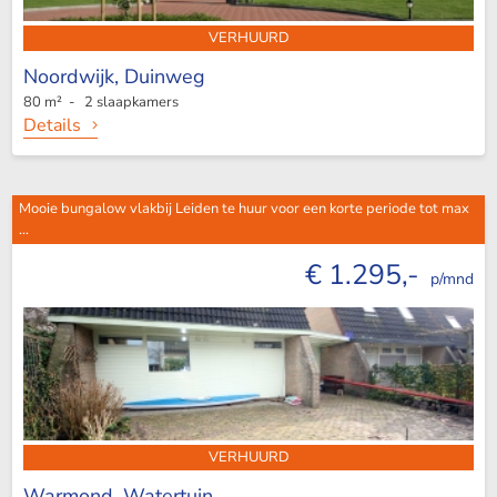
VERHUURD
Noordwijk,
Duinweg
80 m² - 2 slaapkamers
Details
Mooie bungalow vlakbij Leiden te huur voor een korte periode tot max
...
€ 1.295,-
p/mnd
VERHUURD
Warmond,
Watertuin