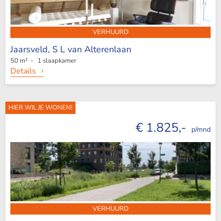
VERHUURD
Jaarsveld,
S L van Alterenlaan
50 m² - 1 slaapkamer
Details
HIER WIL JE WONEN!
€ 1.825,-
p/mnd
VERHUURD