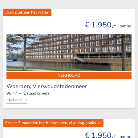
Jouw plek aan het water!
€ 1.950,-
p/mnd
VERHUURD
Woerden,
Vierwoudstedenmeer
98 m² - 2 slaapkamers
Details
Ervaar 7 maanden het buitenleven, elke dag opnieuw!
€ 1.950,-
p/mnd