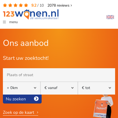
9.2
/
10
2078
reviews
menu
Ons aanbod
Start uw zoektocht!
Nu zoeken
Zoek op de kaart