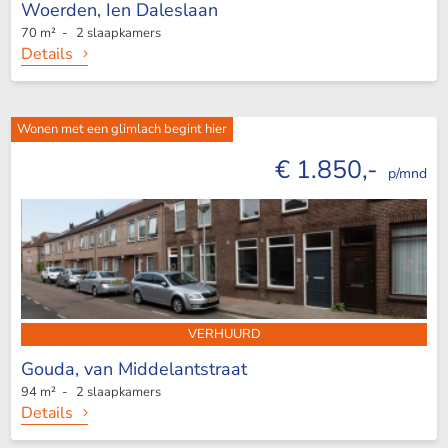
Woerden,
Ien Daleslaan
70 m² - 2 slaapkamers
Details
Wonen met een glimlach begint hier
€ 1.850,-
p/mnd
VERHUURD
Gouda,
van Middelantstraat
94 m² - 2 slaapkamers
Details