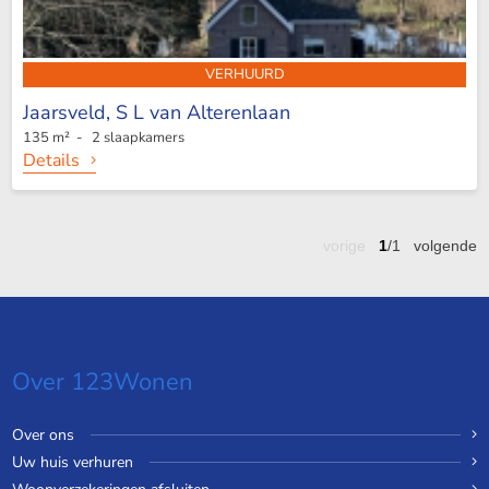
VERHUURD
Jaarsveld,
S L van Alterenlaan
135 m² - 2 slaapkamers
Details
vorige
1
/1
volgende
Over 123Wonen
Over ons
Uw huis verhuren