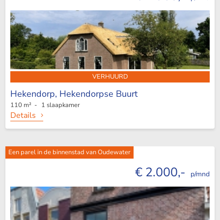
VERHUURD
Hekendorp,
Hekendorpse Buurt
110 m² - 1 slaapkamer
Details
Een parel in de binnenstad van Oudewater
€ 2.000,-
p/mnd