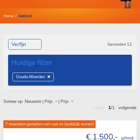
Home
/
Aanbod
Verfijn
Gevonden
12
Gouda-Woerden
Sorteer op:
Nieuwste
|
Prijs
|
Prijs
vorige
1
/1
volgende
7 maanden genieten van rust en landelijk wonen!
€ 1.500,-
p/mnd