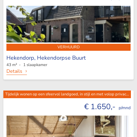
VERHUURD
Hekendorp,
Hekendorpse Buurt
43 m² - 1 slaapkamer
Details
Tijdelijk wonen op een sfeervol landgoed, in stijl en met volop privac...
€ 1.650,-
p/mnd