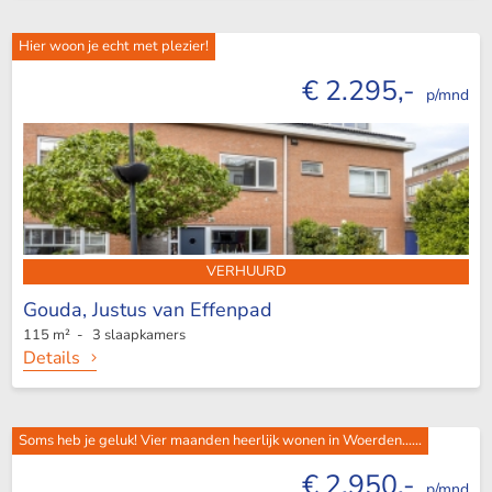
Hier woon je echt met plezier!
€ 2.295,-
p/mnd
VERHUURD
Gouda,
Justus van Effenpad
115 m² - 3 slaapkamers
Details
Soms heb je geluk! Vier maanden heerlijk wonen in Woerden......
€ 2.950,-
p/mnd