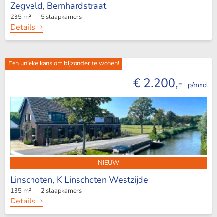
Zegveld,
Bernhardstraat
235 m² - 5 slaapkamers
Details
Een unieke kans om bijzonder te wonen!
€ 2.200,-
p/mnd
NIEUW
Linschoten,
K Linschoten Westzijde
135 m² - 2 slaapkamers
Details