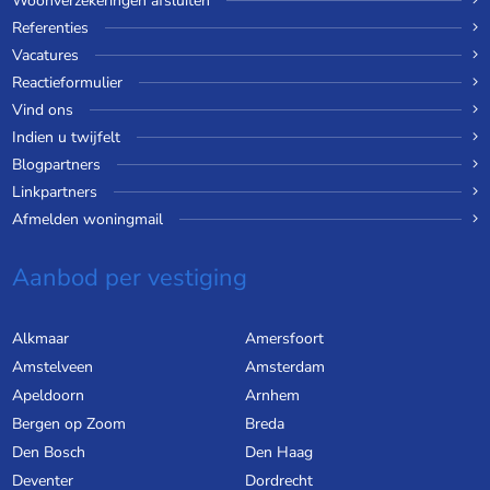
Woonverzekeringen afsluiten
Referenties
Vacatures
Reactieformulier
Vind ons
Indien u twijfelt
Blogpartners
Linkpartners
Afmelden woningmail
Aanbod per vestiging
Alkmaar
Amersfoort
Amstelveen
Amsterdam
Apeldoorn
Arnhem
Bergen op Zoom
Breda
Den Bosch
Den Haag
Deventer
Dordrecht