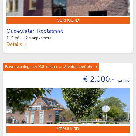
VERHUURD
Oudewater,
Rootstraat
110 m² - 2 slaapkamers
Details
Bovenwoning met XXL dakterras & volop leefruimte
€ 2.000,-
p/mnd
VERHUURD