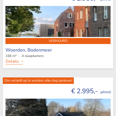
VERHUURD
Woerden,
Bodenmeer
166 m² - 4 slaapkamers
Details
Om verliefd op te worden, elke dag opnieuw!
€ 2.995,-
p/mnd