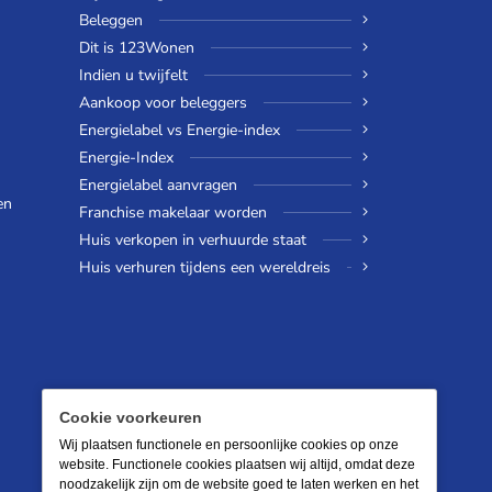
Beleggen
Dit is 123Wonen
Indien u twijfelt
Aankoop voor beleggers
Energielabel vs Energie-index
Energie-Index
Energielabel aanvragen
en
Franchise makelaar worden
Huis verkopen in verhuurde staat
Huis verhuren tijdens een wereldreis
Cookie voorkeuren
Wij plaatsen functionele en persoonlijke cookies op onze
website. Functionele cookies plaatsen wij altijd, omdat deze
noodzakelijk zijn om de website goed te laten werken en het