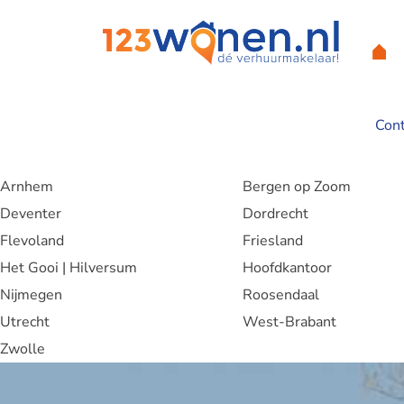
Con
Home
Alkmaar
Amersfoort
Arnhem
Bergen op Zoom
Deventer
Dordrecht
Flevoland
Friesland
Het Gooi | Hilversum
Hoofdkantoor
Nijmegen
Roosendaal
Utrecht
West-Brabant
Zwolle