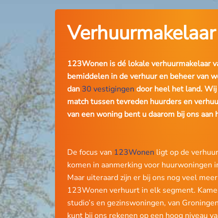
Verhuurmakelaar
123Wonen is dé lokale verhuurmakelaar v
bemiddelen in de verhuur en beheer van w
dan
30 vestigingen
door heel het land. Wij 
match tussen tevreden huurders en verhuu
van een woning bent u daarom bij ons aan h
De focus van
123Wonen
ligt op de verhuur
komen in aanmerking voor huurwoningen i
Maar uiteraard zijn er bij ons nog veel mee
123Wonen verhuurt in elk segment. Kame
studio’s en gezinswoningen, van Groningen
kunt bij ons rekenen op een hoog niveau va