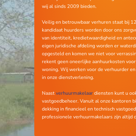
wij al sinds 2009 bieden.
Veilig en betrouwbaar verhuren staat bij 
kandidaat huurders worden door ons zorgv
van identiteit, kredietwaardigheid en ante
eigen juridische afdeling worden er waterd
opgesteld en komen we niet voor verrass
rekent geen oneerlijke aanhuurkosten voor
woning. Wij werken voor de verhuurder en z
in onze dienstverlening.
Naast
verhuurmakelaar
diensten kunt u ook
vastgoedbeheer. Vanuit al onze kantoren bi
dekking in financieel en technisch vastgoe
professionele verhuurmakelaars zijn altijd di