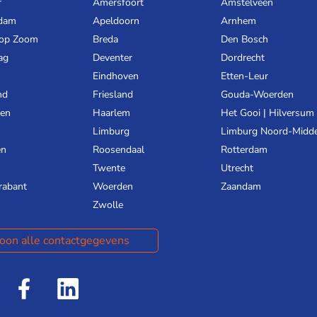
r
Amersfoort
Amstelveen
dam
Apeldoorn
Arnhem
 op Zoom
Breda
Den Bosch
ag
Deventer
Dordrecht
Eindhoven
Etten-Leur
nd
Friesland
Gouda-Woerden
gen
Haarlem
Het Gooi | Hilversum
Limburg
Limburg Noord-Midd
en
Roosendaal
Rotterdam
Twente
Utrecht
rabant
Woerden
Zaandam
Zwolle
oon alle contactgegevens