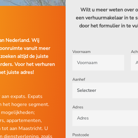
Wilt u meer weten over on
een verhuurmakelaar in te
door het formulier in te vu
an Nederland. Wij
oonruimte vanuit meer
Voornaam
Ach
zoeken altijd de juiste
rders. Voor het verhuren
et juiste adres!
Aanhef
 aan expats. Expats
n het hogere segment.
Adres
r mogelijkheden;
rs, appartementen,
 tot aan Maastricht. U
Postcode
n dienstverlening, zoals