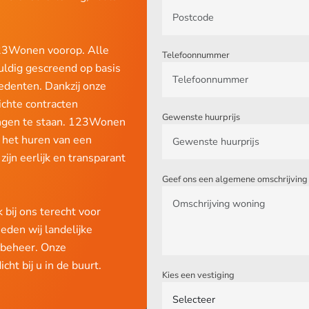
123Wonen voorop. Alle
Telefoonnummer
uldig gescreend op basis
cedenten. Dankzij onze
ichte contracten
Gewenste huurprijs
ingen te staan. 123Wonen
 het huren van een
ijn eerlijk en transparant
Geef ons een algemene omschrijvin
 bij ons terecht voor
eden wij landelijke
dbeheer. Onze
cht bij u in de buurt.
Kies een vestiging