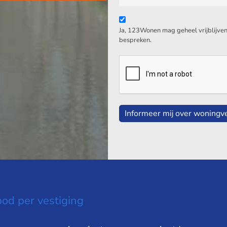
Ja, 123Wonen mag geheel vrijblijven
bespreken.
Informeer mij over woningv
od per vestiging