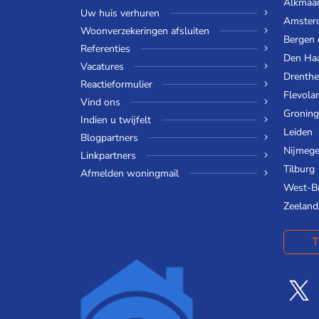
Alkmaa
Uw huis verhuren
Amster
Woonverzekeringen afsluiten
Bergen
Referenties
Den Ha
Vacatures
Drenthe
Reactieformulier
Flevola
Vind ons
Gronin
Indien u twijfelt
Leiden
Blogpartners
Nijmeg
Linkpartners
Tilburg
Afmelden woningmail
West-B
Zeeland
T